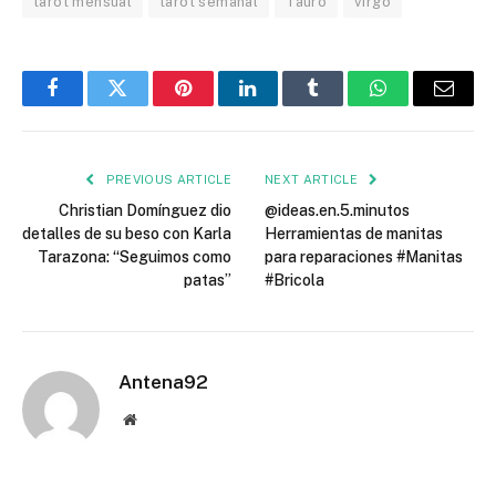
tarot mensual
tarot semanal
Tauro
virgo
Facebook
Twitter
Pinterest
LinkedIn
Tumblr
WhatsApp
Email
PREVIOUS ARTICLE
NEXT ARTICLE
Christian Domínguez dio
@ideas.en.5.minutos
detalles de su beso con Karla
Herramientas de manitas
Tarazona: “Seguimos como
para reparaciones #Manitas
patas”
#Bricola
Antena92
Website