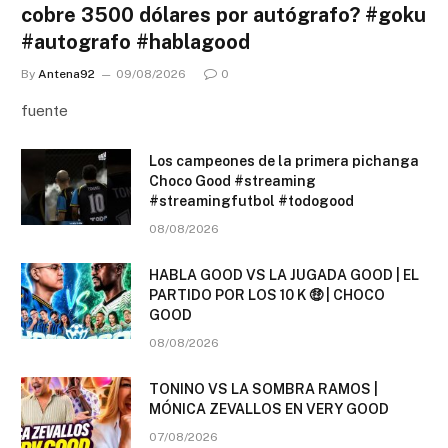
cobre 3500 dólares por autógrafo? #goku
#autografo #hablagood
By
Antena92
09/08/2026
0
fuente
Los campeones de la primera pichanga
Choco Good #streaming
#streamingfutbol #todogood
08/08/2026
HABLA GOOD VS LA JUGADA GOOD | EL
PARTIDO POR LOS 10 K 🤑 | CHOCO
GOOD
08/08/2026
TONINO VS LA SOMBRA RAMOS |
MÓNICA ZEVALLOS EN VERY GOOD
07/08/2026