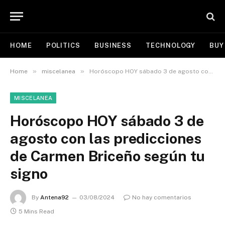
HOME
POLITICS
BUSINESS
TECHNOLOGY
BUY
»
»
Home
miscelanea
Horóscopo HOY sábado 3 de agosto con las predicciones de Carmen Briceño según tu signo
MISCELANEA
Horóscopo HOY sábado 3 de
agosto con las predicciones
de Carmen Briceño según tu
signo
By
Antena92
03/08/2024
No hay comentarios
5 Mins Read