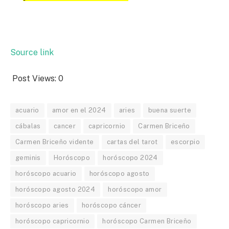
Source link
Post Views:
0
acuario
amor en el 2024
aries
buena suerte
cábalas
cancer
capricornio
Carmen Briceño
Carmen Briceño vidente
cartas del tarot
escorpio
geminis
Horóscopo
horóscopo 2024
horóscopo acuario
horóscopo agosto
horóscopo agosto 2024
horóscopo amor
horóscopo aries
horóscopo cáncer
horóscopo capricornio
horóscopo Carmen Briceño