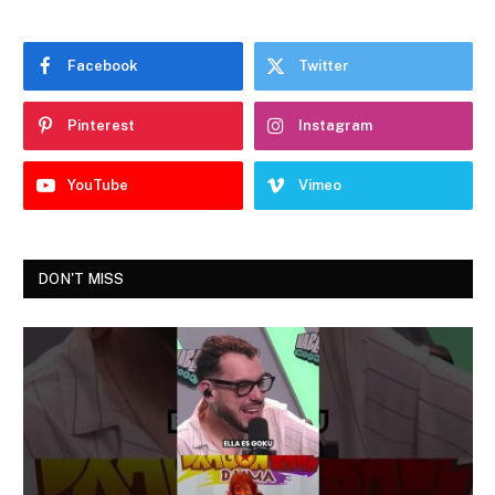
Facebook
Twitter
Pinterest
Instagram
YouTube
Vimeo
DON'T MISS