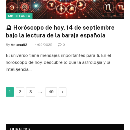
MISCELANEA
🔮 Horóscopo de hoy, 14 de septiembre
bajo la lectura de la baraja española
By
Antena92
14/09/2025
0
El universo tiene mensajes importantes para ti. En el
horóscopo de hoy, descubre lo que la astrología y la
inteligencia…
…
Next
1
2
3
49
OUR PICKS