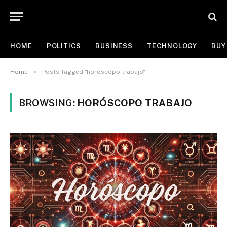
HOME
POLITICS
BUSINESS
TECHNOLOGY
BUY
»
Home
Posts Tagged "horóscopo trabajo"
BROWSING:
HORÓSCOPO TRABAJO