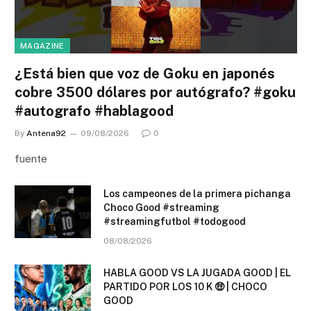
MAGAZINE
¿Está bien que voz de Goku en japonés
cobre 3500 dólares por autógrafo? #goku
#autografo #hablagood
By
Antena92
09/08/2026
0
fuente
Los campeones de la primera pichanga
Choco Good #streaming
#streamingfutbol #todogood
08/08/2026
HABLA GOOD VS LA JUGADA GOOD | EL
PARTIDO POR LOS 10 K 🤑 | CHOCO
GOOD