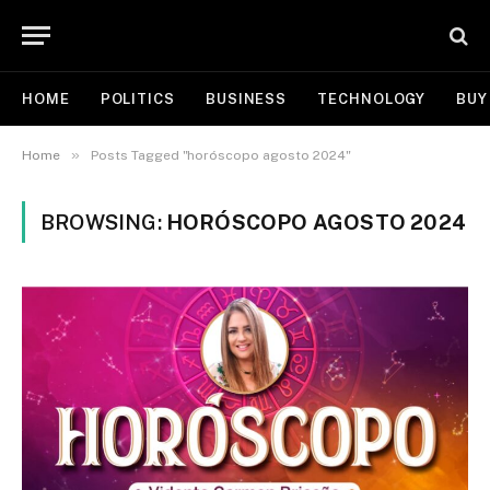
HOME
POLITICS
BUSINESS
TECHNOLOGY
BUY
»
Home
Posts Tagged "horóscopo agosto 2024"
BROWSING:
HORÓSCOPO AGOSTO 2024