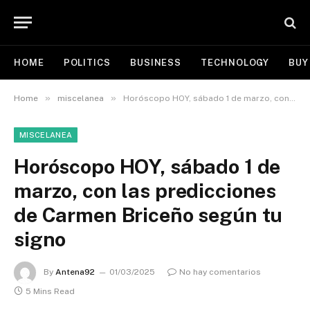
HOME
POLITICS
BUSINESS
TECHNOLOGY
BUY
»
»
Home
miscelanea
Horóscopo HOY, sábado 1 de marzo, con las predicciones de Carmen Briceño según tu signo
MISCELANEA
Horóscopo HOY, sábado 1 de
marzo, con las predicciones
de Carmen Briceño según tu
signo
By
Antena92
01/03/2025
No hay comentarios
5 Mins Read