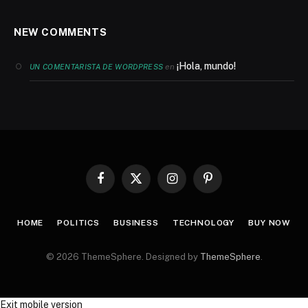
NEW COMMENTS
¡Hola, mundo!
en
UN COMENTARISTA DE WORDPRESS
Facebook
X
Instagram
Pinterest
(Twitter)
HOME
POLITICS
BUSINESS
TECHNOLOGY
BUY NOW
© 2026 ThemeSphere. Designed by
ThemeSphere
.
Exit mobile version