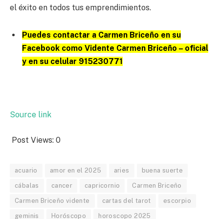
el éxito en todos tus emprendimientos.
Puedes contactar a Carmen Briceño en su
Facebook como Vidente Carmen Briceño – oficial
y en su celular 915230771
Source link
Post Views:
0
acuario
amor en el 2025
aries
buena suerte
cábalas
cancer
capricornio
Carmen Briceño
Carmen Briceño vidente
cartas del tarot
escorpio
geminis
Horóscopo
horoscopo 2025