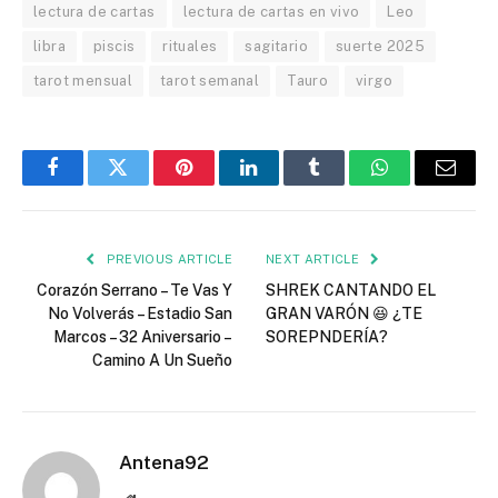
lectura de cartas
lectura de cartas en vivo
Leo
libra
piscis
rituales
sagitario
suerte 2025
tarot mensual
tarot semanal
Tauro
virgo
Facebook
Twitter
Pinterest
LinkedIn
Tumblr
WhatsApp
Email
PREVIOUS ARTICLE
NEXT ARTICLE
Corazón Serrano – Te Vas Y
SHREK CANTANDO EL
No Volverás – Estadio San
GRAN VARÓN 😆 ¿TE
Marcos – 32 Aniversario –
SOREPNDERÍA?
Camino A Un Sueño
Antena92