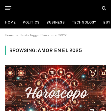
HOME
POLITICS
BUSINESS
TECHNOLOGY
BUY
»
Home
Posts Tagged "amor en el 2025"
BROWSING:
AMOR EN EL 2025