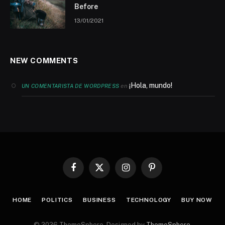
Before
13/01/2021
NEW COMMENTS
¡Hola, mundo!
en
UN COMENTARISTA DE WORDPRESS
Facebook
X
Instagram
Pinterest
(Twitter)
HOME
POLITICS
BUSINESS
TECHNOLOGY
BUY NOW
© 2026 ThemeSphere. Designed by
ThemeSphere
.