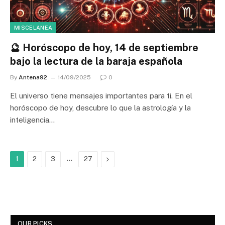
MISCELANEA
🔮 Horóscopo de hoy, 14 de septiembre
bajo la lectura de la baraja española
By
Antena92
14/09/2025
0
El universo tiene mensajes importantes para ti. En el
horóscopo de hoy, descubre lo que la astrología y la
inteligencia…
…
Next
1
2
3
27
OUR PICKS