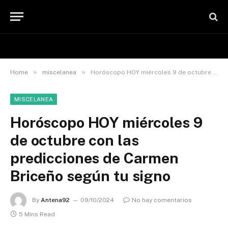
»
»
Home
miscelanea
Horóscopo HOY miércoles 9 de octubre con las predicciones de Carmen Briceño según tu signo
MISCELANEA
Horóscopo HOY miércoles 9
de octubre con las
predicciones de Carmen
Briceño según tu signo
By
Antena92
09/10/2024
No hay comentarios
5 Mins Read