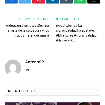
Facebook
Twitter
Pinterest
LinkedIn
Tumblr
WhatsApp
Email
PREVIOUS ARTICLE
NEXT ARTICLE
@ideas.en.5.minutos ¡Domina
@paolo.benza La
el arte de la soldadura y los
municipalidad ha apelado.
trucos metálicos más a
#Miraflores #municipalidad
#delivery #…
Antena92
Website
RELATED
POSTS