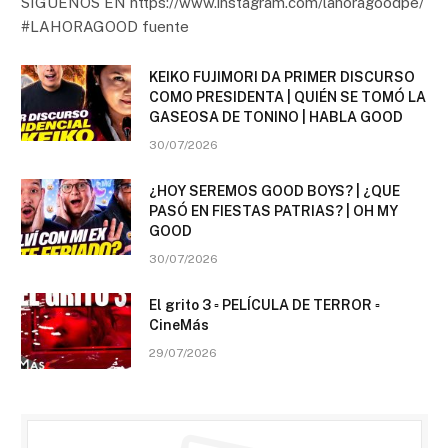
SÍGUENOS EN https://www.instagram.com/lahoragoodpe/
#LAHORAGOOD fuente
KEIKO FUJIMORI DA PRIMER DISCURSO
COMO PRESIDENTA | QUIÉN SE TOMÓ LA
GASEOSA DE TONINO | HABLA GOOD
30/07/2026
¿HOY SEREMOS GOOD BOYS? | ¿QUE
PASÓ EN FIESTAS PATRIAS? | OH MY
GOOD
30/07/2026
El grito 3 ▫️ PELÍCULA DE TERROR ▫️
CineMás
29/07/2026