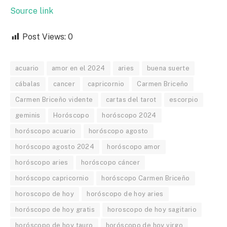
Source link
Post Views:
0
acuario
amor en el 2024
aries
buena suerte
cábalas
cancer
capricornio
Carmen Briceño
Carmen Briceño vidente
cartas del tarot
escorpio
geminis
Horóscopo
horóscopo 2024
horóscopo acuario
horóscopo agosto
horóscopo agosto 2024
horóscopo amor
horóscopo aries
horóscopo cáncer
horóscopo capricornio
horóscopo Carmen Briceño
horoscopo de hoy
horóscopo de hoy aries
horóscopo de hoy gratis
horoscopo de hoy sagitario
horóscopo de hoy tauro
horóscopo de hoy virgo