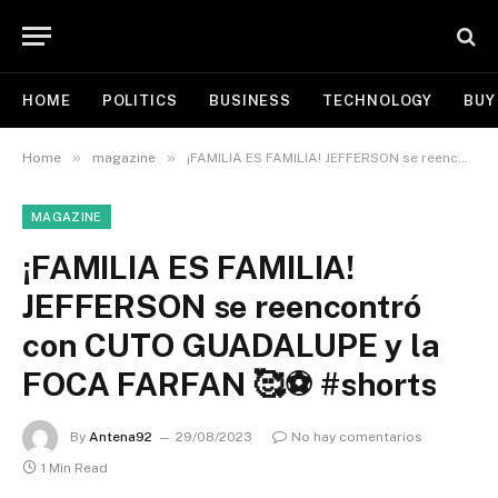
HOME
POLITICS
BUSINESS
TECHNOLOGY
BUY
»
»
Home
magazine
¡FAMILIA ES FAMILIA! JEFFERSON se reencontró con CUTO GUADALUPE y la FOCA FARFAN 🥰⚽ #shorts
MAGAZINE
¡FAMILIA ES FAMILIA!
JEFFERSON se reencontró
con CUTO GUADALUPE y la
FOCA FARFAN 🥰⚽ #shorts
By
Antena92
29/08/2023
No hay comentarios
1 Min Read