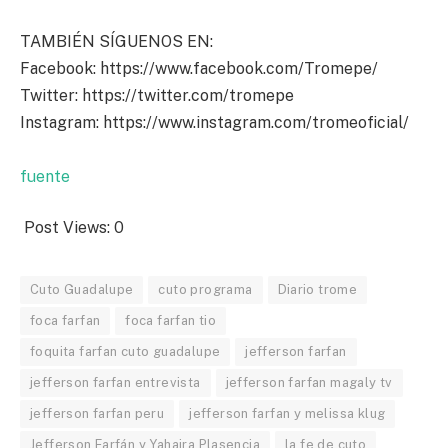
TAMBIÉN SÍGUENOS EN:
Facebook: https://www.facebook.com/Tromepe/
Twitter: https://twitter.com/tromepe
Instagram: https://www.instagram.com/tromeoficial/
fuente
Post Views:
0
Cuto Guadalupe
cuto programa
Diario trome
foca farfan
foca farfan tio
foquita farfan cuto guadalupe
jefferson farfan
jefferson farfan entrevista
jefferson farfan magaly tv
jefferson farfan peru
jefferson farfan y melissa klug
Jefferson Farfán y Yahaira Plasencia
la fe de cuto