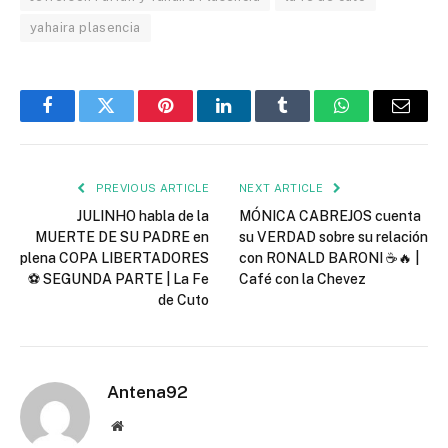
yahaira plasencia
Facebook
Twitter
Pinterest
LinkedIn
Tumblr
WhatsApp
Email
PREVIOUS ARTICLE
NEXT ARTICLE
JULINHO habla de la
MÓNICA CABREJOS cuenta
MUERTE DE SU PADRE en
su VERDAD sobre su relación
plena COPA LIBERTADORES
con RONALD BARONI ☕🔥 |
⚽ SEGUNDA PARTE | La Fe
Café con la Chevez
de Cuto
Antena92
Website