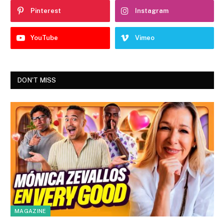
Pinterest
Instagram
YouTube
Vimeo
DON'T MISS
MAGAZINE