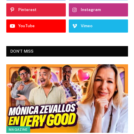
Pinterest
Instagram
YouTube
Vimeo
DON'T MISS
MAGAZINE