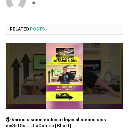
Website
RELATED
POSTS
🌎 Varios sismos en Junín dejan al menos seis
mv3rt0s – #LaContra [Short]