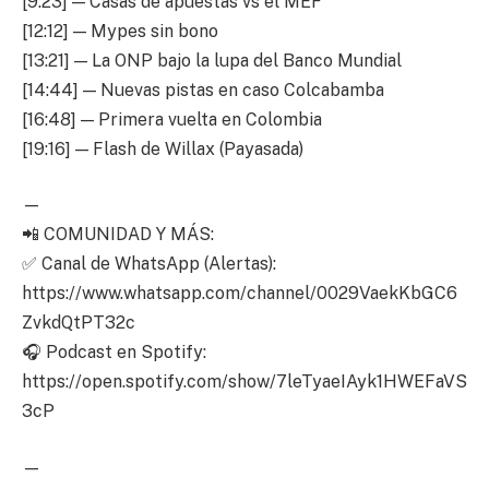
[9:23] — Casas de apuestas vs el MEF
[12:12] — Mypes sin bono
[13:21] — La ONP bajo la lupa del Banco Mundial
[14:44] — Nuevas pistas en caso Colcabamba
[16:48] — Primera vuelta en Colombia
[19:16] — Flash de Willax (Payasada)
—
📲 COMUNIDAD Y MÁS:
✅ Canal de WhatsApp (Alertas):
https://www.whatsapp.com/channel/0029VaekKbGC6
ZvkdQtPT32c
🎧 Podcast en Spotify:
https://open.spotify.com/show/7leTyaeIAyk1HWEFaVS
3cP
—