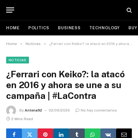
HOME
POLITICS
BUSINESS
TECHNOLOGY
BUY
»
»
Home
Noticias
¿Ferrari con Keiko?: la atacó en 2016 y ahora se une a su campaña | #LaContra
NOTICIAS
¿Ferrari con Keiko?: la atacó
en 2016 y ahora se une a su
campaña | #LaContra
By
Antena92
02/06/2026
No hay comentarios
2 Mins Read