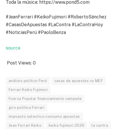
Toda la música: https://www.pond5.com
#JeanFerrari #KeikoFujimori #RobertoSánchez
#CasasDeApuestas #LaContra #LaContraHoy
#NoticiasPerú #PaoloBenza
source
Post Views:
0
análisis político Perú
casas de apuestas vs MEF
Ferrari Keiko Fujimori
Fuerza Popular financiamiento campaña
giro político Ferrari
impuesto selectivo consumo apuestas
Jean Ferrari Keiko
keiko fujimori 2026
la contra