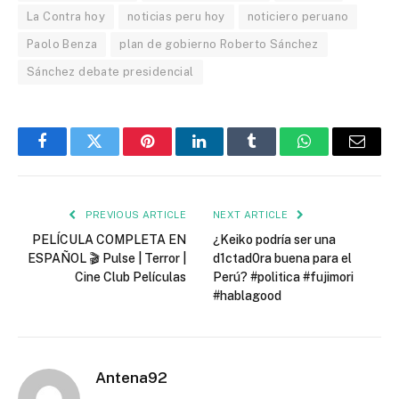
La Contra hoy
noticias peru hoy
noticiero peruano
Paolo Benza
plan de gobierno Roberto Sánchez
Sánchez debate presidencial
Facebook
Twitter
Pinterest
LinkedIn
Tumblr
WhatsApp
Email
PREVIOUS ARTICLE
NEXT ARTICLE
PELÍCULA COMPLETA EN
¿Keiko podría ser una
ESPAÑOL 🎬 Pulse | Terror |
d1ctad0ra buena para el
Cine Club Películas
Perú? #politica #fujimori
#hablagood
Antena92