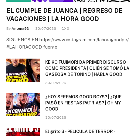
EL CUMPLE DE JUANCA | REGRESO DE
VACACIONES | LA HORA GOOD
By
Antena92
30/07/2026
0
SÍGUENOS EN https://www.instagram.com/lahoragoodpe/
#LAHORAGOOD fuente
KEIKO FUJIMORI DA PRIMER DISCURSO
COMO PRESIDENTA | QUIÉN SE TOMÓ LA
GASEOSA DE TONINO | HABLA GOOD
30/07/2026
¿HOY SEREMOS GOOD BOYS? | ¿QUE
PASÓ EN FIESTAS PATRIAS? | OH MY
GOOD
30/07/2026
El grito 3 ▫️ PELÍCULA DE TERROR ▫️