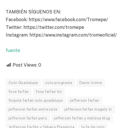
TAMBIÉN SÍGUENOS EN:
Facebook: https://www.facebook.com/Tromepe/
Twitter: https://twitter.com/tromepe
Instagram: https://www.instagram.com/tromeoficial/
fuente
Post Views:
0
Cuto Guadalupe
cuto programa
Diario trome
foca farfan
foca farfan tio
foquita farfan cuto guadalupe
jefferson farfan
jefferson farfan entrevista
jefferson farfan magaly tv
jefferson farfan peru
jefferson farfan y melissa klug
Jefferson Farfán y Yahaira Plasencia
la fe de cuto