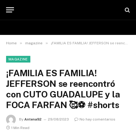
»
»
Home
magazine
¡FAMILIA ES FAMILIA! JEFFERSON se reencontró con CUTO GUADALUPE y la FOCA FARFAN 🥰⚽ #shorts
MAGAZINE
¡FAMILIA ES FAMILIA!
JEFFERSON se reencontró
con CUTO GUADALUPE y la
FOCA FARFAN 🥰⚽ #shorts
By
Antena92
29/08/2023
No hay comentarios
1 Min Read