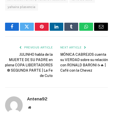
yahaira plasencia
Facebook
Twitter
Pinterest
LinkedIn
Tumblr
WhatsApp
Email
PREVIOUS ARTICLE
NEXT ARTICLE
JULINHO habla de la
MÓNICA CABREJOS cuenta
MUERTE DE SU PADRE en
su VERDAD sobre su relación
plena COPA LIBERTADORES
con RONALD BARONI ☕🔥 |
⚽ SEGUNDA PARTE | La Fe
Café con la Chevez
de Cuto
Antena92
Website