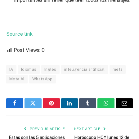
importantes sin tener que leer todos los mensajes.
Source link
Post Views:
0
IA
Idiomas
Inglés
inteligencia artificial
meta
Meta AI
WhatsApp
Facebook
Twitter
Pinterest
LinkedIn
Tumblr
WhatsApp
Email
PREVIOUS ARTICLE
NEXT ARTICLE
Estas son las 5 aplicaciones
Horóscopo HOY lunes 12 de