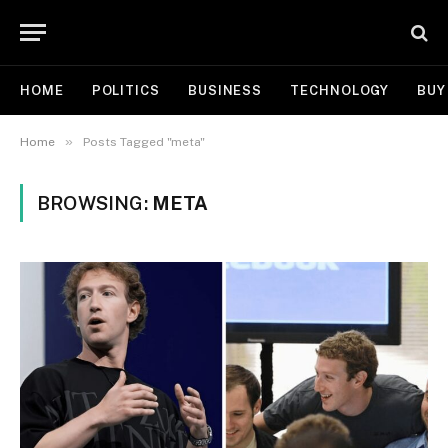
HOME
POLITICS
BUSINESS
TECHNOLOGY
BUY
»
Home
Posts Tagged "meta"
BROWSING:
META