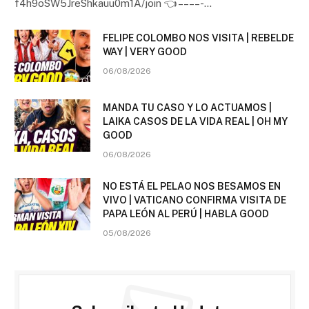
f4h9oSW5JreShkauu0m1A/join 👈 – – – – -…
FELIPE COLOMBO NOS VISITA | REBELDE
WAY | VERY GOOD
06/08/2026
MANDA TU CASO Y LO ACTUAMOS |
LAIKA CASOS DE LA VIDA REAL | OH MY
GOOD
06/08/2026
NO ESTÁ EL PELAO NOS BESAMOS EN
VIVO | VATICANO CONFIRMA VISITA DE
PAPA LEÓN AL PERÚ | HABLA GOOD
05/08/2026