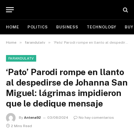
HOME
POLITICS
BUSINESS
TECHNOLOGY
BUY
»
»
Home
farandulatv
‘Pato’ Parodi rompe en llanto al despedirse de Johanna San Miguel: lágrimas impidieron que le dedique mensaje
FARANDULATV
‘Pato’ Parodi rompe en llanto
al despedirse de Johanna San
Miguel: lágrimas impidieron
que le dedique mensaje
By
Antena92
03/08/2024
No hay comentarios
2 Mins Read