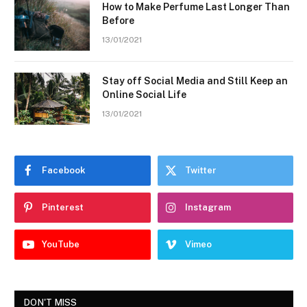
How to Make Perfume Last Longer Than
Before
13/01/2021
Stay off Social Media and Still Keep an
Online Social Life
13/01/2021
Facebook
Twitter
Pinterest
Instagram
YouTube
Vimeo
DON'T MISS