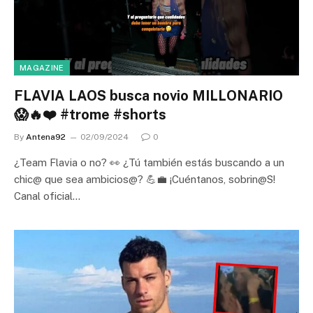
MAGAZINE
FLAVIA LAOS busca novio MILLONARIO
😱🔥❤️ #trome #shorts
By
Antena92
02/09/2024
0
¿Team Flavia o no? 👀 ¿Tú también estás buscando a un
chic@ que sea ambicios@? 💪💼 ¡Cuéntanos, sobrin@S!
Canal oficial…