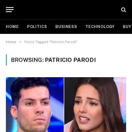
HOME
POLITICS
BUSINESS
TECHNOLOGY
BUY
»
Home
Posts Tagged "Patricio Parodi"
BROWSING:
PATRICIO PARODI