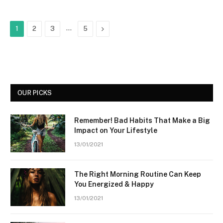
…
Next
1
2
3
5
OUR PICKS
Remember! Bad Habits That Make a Big
Impact on Your Lifestyle
13/01/2021
The Right Morning Routine Can Keep
You Energized & Happy
13/01/2021