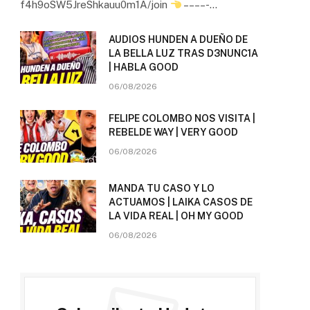
f4h9oSW5JreShkauu0m1A/join
– – – – -…
AUDIOS HUNDEN A DUEÑO DE
LA BELLA LUZ TRAS D3NUNC1A
| HABLA GOOD
06/08/2026
FELIPE COLOMBO NOS VISITA |
REBELDE WAY | VERY GOOD
06/08/2026
MANDA TU CASO Y LO
ACTUAMOS | LAIKA CASOS DE
LA VIDA REAL | OH MY GOOD
06/08/2026