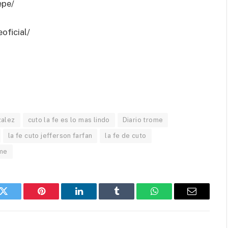
epe/
oficial/
zalez
cuto la fe es lo mas lindo
Diario trome
la fe cuto jefferson farfan
la fe de cuto
me
k
Twitter
Pinterest
LinkedIn
Tumblr
WhatsApp
Email