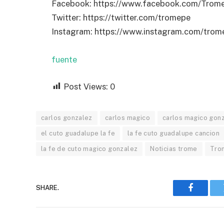
Facebook: https://www.facebook.com/Trom
Twitter: https://twitter.com/tromepe
Instagram: https://www.instagram.com/trome
fuente
Post Views:
0
carlos gonzalez
carlos magico
carlos magico gon
el cuto guadalupe la fe
la fe cuto guadalupe cancion
la fe de cuto magico gonzalez
Noticias trome
Tro
SHARE.
Faceboo