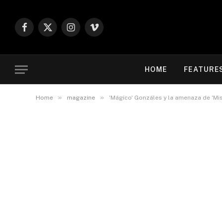
Facebook
X
Instagram
Vimeo
(Twitter)
HOME
FEATURE
»
»
Home
magazine
'Mágico' Gonzáles y la amenaza de 'Mi