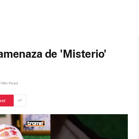
 amenaza de 'Misterio'
1 Min Read
est