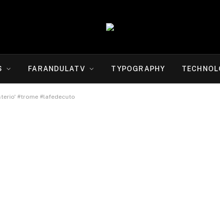
S
FARANDULATV
TYPOGRAPHY
TECHNOL
sterio' #trome #lafedecuto