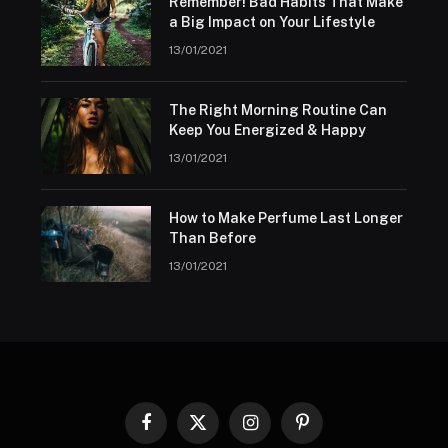
Remember! Bad Habits That Make
a Big Impact on Your Lifestyle
13/01/2021
The Right Morning Routine Can
Keep You Energized & Happy
13/01/2021
How to Make Perfume Last Longer
Than Before
13/01/2021
Facebook
X
Instagram
Pinterest