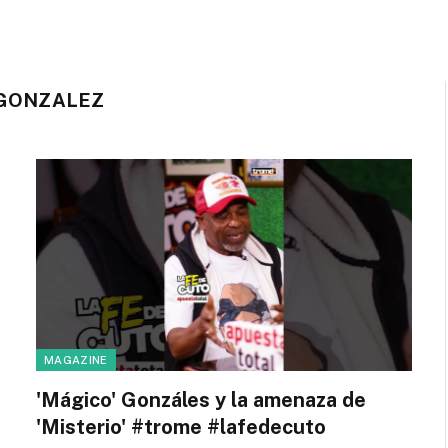
 GONZALEZ
MAGAZINE
'Mágico' Gonzáles y la amenaza de
'Misterio' #trome #lafedecuto