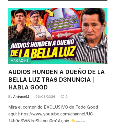
MAGAZINE
AUDIOS HUNDEN A DUEÑO DE LA
BELLA LUZ TRAS D3NUNC1A |
HABLA GOOD
By
Antena92
06/08/2026
0
Mira el contenido EXCLUSIVO de Todo Good
aqui: https://www.youtube.com/channel/UC-
f4h9oSW5JreShkauu0m1A/join
– – – – -…