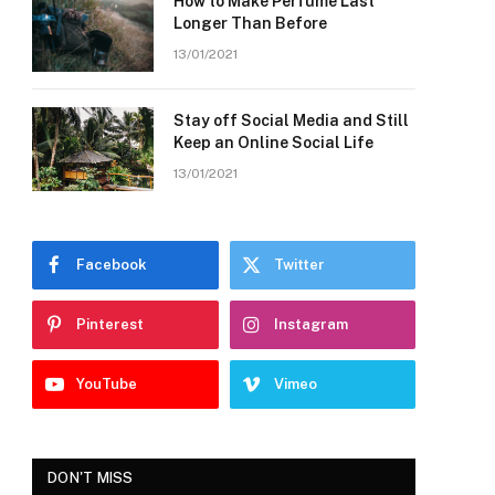
How to Make Perfume Last
Longer Than Before
13/01/2021
Stay off Social Media and Still
Keep an Online Social Life
13/01/2021
Facebook
Twitter
Pinterest
Instagram
YouTube
Vimeo
DON'T MISS