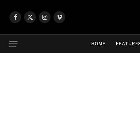
Facebook
X
Instagram
Vimeo
(Twitter)
HOME
FEATURE