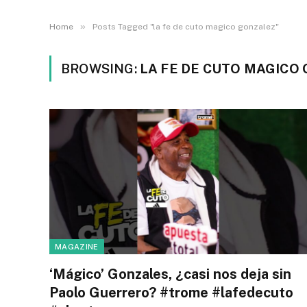
»
Home
Posts Tagged "la fe de cuto magico gonzalez"
BROWSING:
LA FE DE CUTO MAGICO
MAGAZINE
‘Mágico’ Gonzales, ¿casi nos deja sin
Paolo Guerrero? #trome #lafedecuto