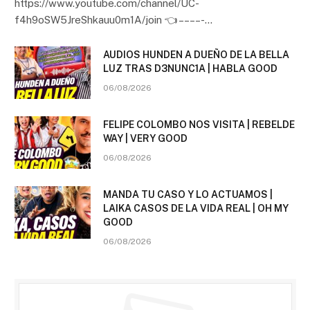
https://www.youtube.com/channel/UC-
f4h9oSW5JreShkauu0m1A/join 👈 – – – – -…
AUDIOS HUNDEN A DUEÑO DE LA BELLA
LUZ TRAS D3NUNC1A | HABLA GOOD
06/08/2026
FELIPE COLOMBO NOS VISITA | REBELDE
WAY | VERY GOOD
06/08/2026
MANDA TU CASO Y LO ACTUAMOS |
LAIKA CASOS DE LA VIDA REAL | OH MY
GOOD
06/08/2026