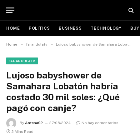
HOME
POLITICS
BUSINESS
TECHNOLOGY
BUY
»
»
Home
farandulatv
Lujoso babyshower de Samahara Lobatón habría costado 30 mil soles: ¿Qué pagó con canje?
FARANDULATV
Lujoso babyshower de
Samahara Lobatón habría
costado 30 mil soles: ¿Qué
pagó con canje?
By
Antena92
27/08/2024
No hay comentarios
2 Mins Read