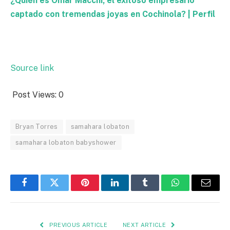
¿Quién es Omar Macchi, el exitoso empresario
captado con tremendas joyas en Cochinola? | Perfil
Source link
Post Views:
0
Bryan Torres
samahara lobaton
samahara lobaton babyshower
Facebook
Twitter
Pinterest
LinkedIn
Tumblr
WhatsApp
Email
PREVIOUS ARTICLE
NEXT ARTICLE