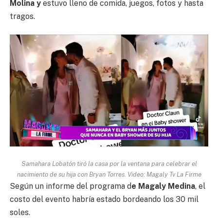
Molina y
estuvo lleno de comida, juegos, fotos y hasta
tragos.
Samahara Lobatón tiró la casa por la ventana para celebrar el
nacimiento de su hija con Bryan Torres. Video: Magaly Tv La Firme
Según un informe del programa d
e Magaly Medina
, el
costo del evento habría estado bordeando los 30 mil
soles.