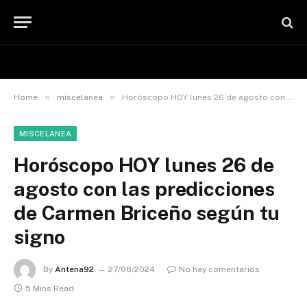
»
»
Home
miscelanea
Horóscopo HOY lunes 26 de agosto con las predicciones de Carmen Briceño según tu signo
MISCELANEA
Horóscopo HOY lunes 26 de
agosto con las predicciones
de Carmen Briceño según tu
signo
By
Antena92
27/08/2024
No hay comentarios
5 Mins Read