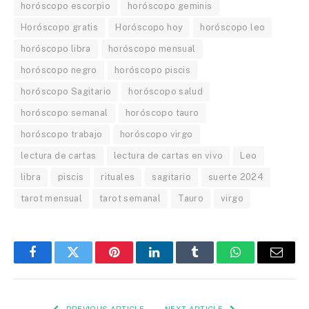
horóscopo escorpio
horóscopo geminis
Horóscopo gratis
Horóscopo hoy
horóscopo leo
horóscopo libra
horóscopo mensual
horóscopo negro
horóscopo piscis
horóscopo Sagitario
horóscopo salud
horóscopo semanal
horóscopo tauro
horóscopo trabajo
horóscopo virgo
lectura de cartas
lectura de cartas en vivo
Leo
libra
piscis
rituales
sagitario
suerte 2024
tarot mensual
tarot semanal
Tauro
virgo
Facebook
Twitter
Pinterest
LinkedIn
Tumblr
WhatsApp
Email