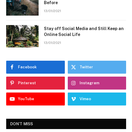
Before
13/01/2021
Stay off Social Media and Still Keep an
Online Social Life
13/01/2021
Facebook
Twitter
Pinterest
Instagram
YouTube
Vimeo
DON'T MISS