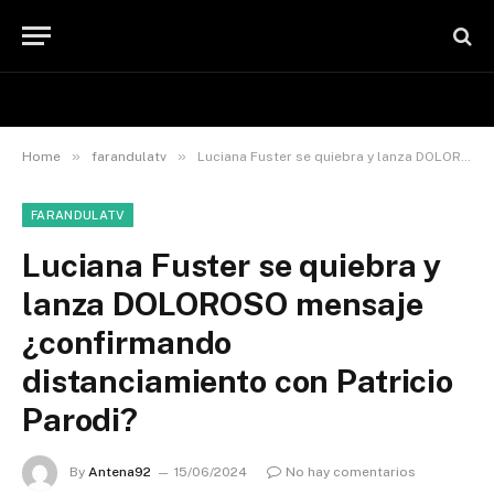
»
»
Home
farandulatv
Luciana Fuster se quiebra y lanza DOLOROSO mensaje ¿confirmando distanciamiento con Patricio Parodi?
FARANDULATV
Luciana Fuster se quiebra y
lanza DOLOROSO mensaje
¿confirmando
distanciamiento con Patricio
Parodi?
By
Antena92
15/06/2024
No hay comentarios