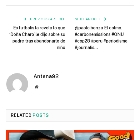
PREVIOUS ARTICLE
NEXT ARTICLE
Exfutbolista revela lo que
@paolo.benza El colmo.
‘Doña Charo’ le dijo sobre su
#carbonemissions #ONU
padre tras abandonarlo de
#cop28 #peru #periodismo
niño
#journalis…
Antena92
Website
RELATED
POSTS