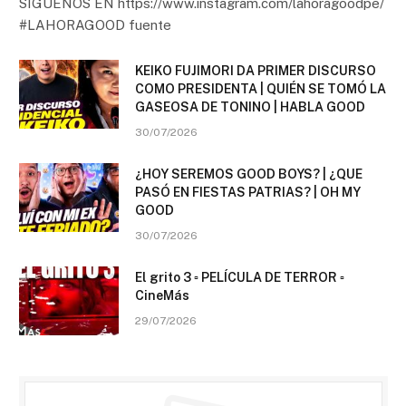
SÍGUENOS EN https://www.instagram.com/lahoragoodpe/
#LAHORAGOOD fuente
KEIKO FUJIMORI DA PRIMER DISCURSO
COMO PRESIDENTA | QUIÉN SE TOMÓ LA
GASEOSA DE TONINO | HABLA GOOD
30/07/2026
¿HOY SEREMOS GOOD BOYS? | ¿QUE
PASÓ EN FIESTAS PATRIAS? | OH MY
GOOD
30/07/2026
El grito 3 ▫️ PELÍCULA DE TERROR ▫️
CineMás
29/07/2026