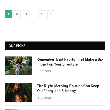
…
Next
1
2
3
5
OUR PICKS
Remember! Bad Habits That Make a Big
Impact on Your Lifestyle
13/01/2021
The Right Morning Routine Can Keep
You Energized & Happy
13/01/2021