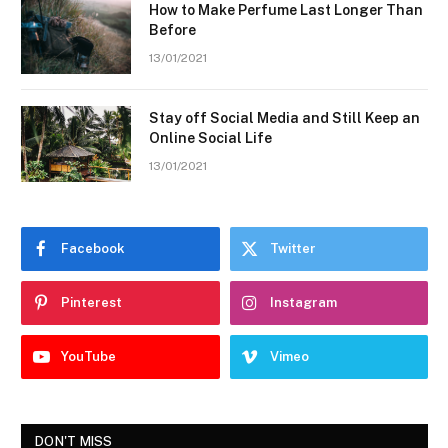
How to Make Perfume Last Longer Than
Before
13/01/2021
Stay off Social Media and Still Keep an
Online Social Life
13/01/2021
Facebook
Twitter
Pinterest
Instagram
YouTube
Vimeo
DON'T MISS