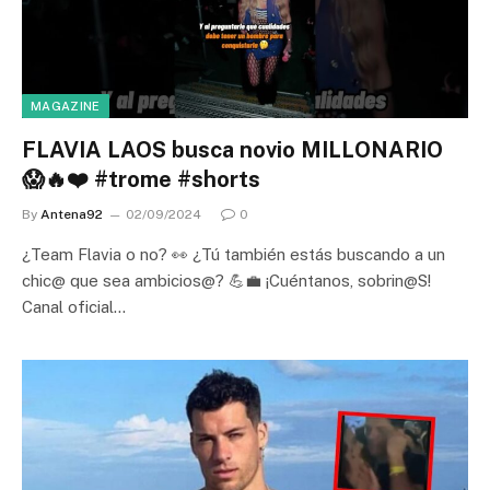
MAGAZINE
FLAVIA LAOS busca novio MILLONARIO
😱🔥❤️ #trome #shorts
By
Antena92
02/09/2024
0
¿Team Flavia o no? 👀 ¿Tú también estás buscando a un
chic@ que sea ambicios@? 💪💼 ¡Cuéntanos, sobrin@S!
Canal oficial…