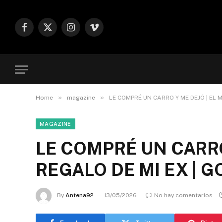
Facebook
X
Instagram
Vimeo
(Twitter)
»
»
Home
magazine
LE COMPRÉ UN CARRO Y ME DEJÓ | EL 
MAGAZINE
LE COMPRÉ UN CARRO
REGALO DE MI EX | 
By
Antena92
13/05/2026
No hay comentarios