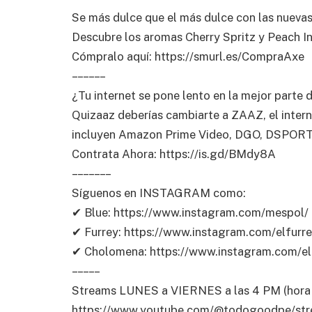
Se más dulce que el más dulce con las nuevas
Descubre los aromas Cherry Spritz y Peach I
Cómpralo aquí: https://smurl.es/CompraAxe
– – – – – –
¿Tu internet se pone lento en la mejor parte de
Quizaaz deberías cambiarte a ZAAZ, el inter
incluyen Amazon Prime Video, DGO, DSPORTS
Contrata Ahora: https://is.gd/BMdy8A
– – – – – – –
Síguenos en INSTAGRAM como:
✔ Blue: https://www.instagram.com/mespol/
✔ Furrey: https://www.instagram.com/elfurre
✔ Cholomena: https://www.instagram.com/e
– – – – –
Streams LUNES a VIERNES a las 4 PM (hora 
https://www.youtube.com/@todogoodpe/str