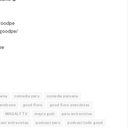
goodpe
ogoodpe/
pe
mena
comedia peru
comedia peruana
iendzone
good floro
good floro anecdotas
MAGALY TV
mayra goñi
peru entrevistas
ast entrevistas
podcast peru
podcast todo good