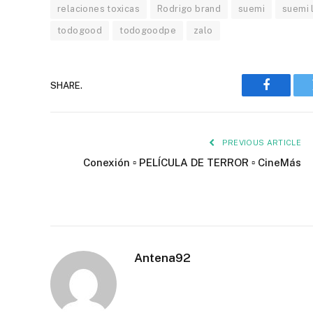
relaciones toxicas
Rodrigo brand
suemi
suemi 
todogood
todogoodpe
zalo
SHARE.
Faceboo
PREVIOUS ARTICLE
Conexión ▫️ PELÍCULA DE TERROR ▫️ CineMás
Antena92