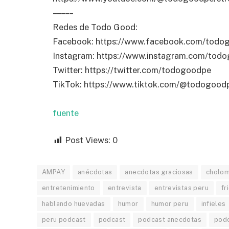
– – – – –
Redes de Todo Good:
Facebook: https://www.facebook.com/todo
Instagram: https://www.instagram.com/tod
Twitter: https://twitter.com/todogoodpe
TikTok: https://www.tiktok.com/@todogood
fuente
Post Views:
0
AMPAY
anécdotas
anecdotas graciosas
cholo
entretenimiento
entrevista
entrevistas peru
fr
hablando huevadas
humor
humor peru
infieles
peru podcast
podcast
podcast anecdotas
podc