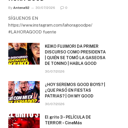
By
Antena92
30/07/2026
0
SÍGUENOS EN
https://www.instagram.com/lahoragoodpe/
#LAHORAGOOD fuente
KEIKO FUJIMORI DA PRIMER
DISCURSO COMO PRESIDENTA
| QUIÉN SE TOMÓ LA GASEOSA
DE TONINO | HABLA GOOD
30/07/2026
¿HOY SEREMOS GOOD BOYS? |
¿QUE PASÓ EN FIESTAS
PATRIAS? | OH MY GOOD
30/07/2026
El grito 3 ▫️ PELÍCULA DE
TERROR ▫️ CineMás