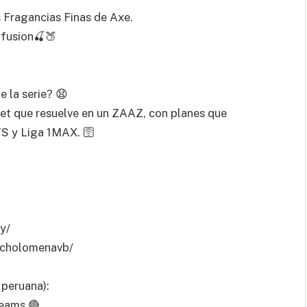
 Fragancias Finas de Axe.
nfusion🍒🍑
 la serie? 😧​
net que resuelve en un ZAAZ, con planes que
 y Liga 1MAX. 🛜​
y/
lcholomenavb/
peruana):
eams 🔴