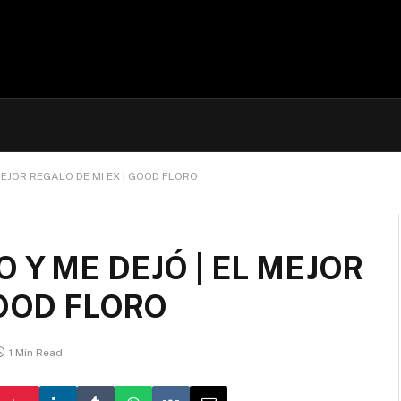
MEJOR REGALO DE MI EX | GOOD FLORO
 Y ME DEJÓ | EL MEJOR
GOOD FLORO
1 Min Read