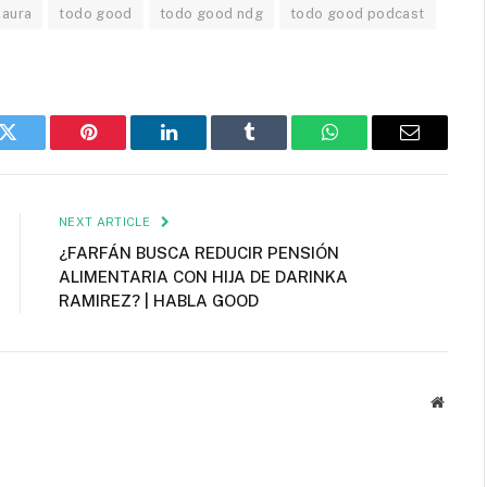
laura
todo good
todo good ndg
todo good podcast
k
Twitter
Pinterest
LinkedIn
Tumblr
WhatsApp
Email
NEXT ARTICLE
¿FARFÁN BUSCA REDUCIR PENSIÓN
ALIMENTARIA CON HIJA DE DARINKA
RAMIREZ? | HABLA GOOD
Websit