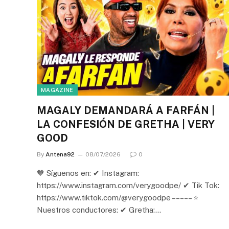
MAGAZINE
MAGALY DEMANDARÁ A FARFÁN |
LA CONFESIÓN DE GRETHA | VERY
GOOD
By
Antena92
08/07/2026
0
🧡 Síguenos en: ✔ Instagram:
https://www.instagram.com/verygoodpe/ ✔ Tik Tok:
https://www.tiktok.com/@verygoodpe – – – – – ⭐
Nuestros conductores: ✔ Gretha:…