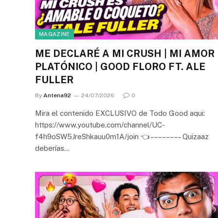
MAGAZINE
ME DECLARÉ A MI CRUSH | MI AMOR
PLATÓNICO | GOOD FLORO FT. ALE
FULLER
By
Antena92
24/07/2026
0
Mira el contenido EXCLUSIVO de Todo Good aqui:
https://www.youtube.com/channel/UC-
f4h9oSW5JreShkauu0m1A/join 👈 – – – – – – – – Quizaaz
deberías…