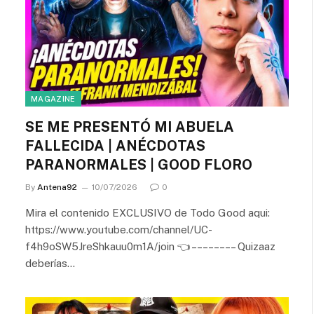
MAGAZINE
SE ME PRESENTÓ MI ABUELA
FALLECIDA | ANÉCDOTAS
PARANORMALES | GOOD FLORO
By
Antena92
10/07/2026
0
Mira el contenido EXCLUSIVO de Todo Good aqui:
https://www.youtube.com/channel/UC-
f4h9oSW5JreShkauu0m1A/join 👈 – – – – – – – – Quizaaz
deberías…