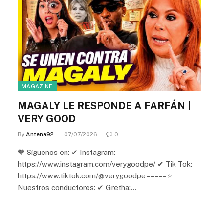
MAGAZINE
MAGALY LE RESPONDE A FARFÁN |
VERY GOOD
By
Antena92
07/07/2026
0
🧡 Síguenos en: ✔ Instagram:
https://www.instagram.com/verygoodpe/ ✔ Tik Tok:
https://www.tiktok.com/@verygoodpe – – – – – ⭐
Nuestros conductores: ✔ Gretha:…