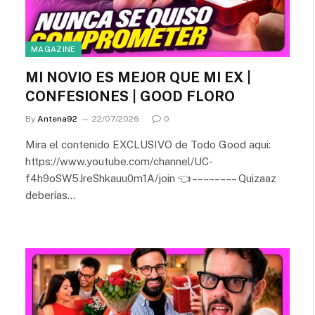
MAGAZINE
MI NOVIO ES MEJOR QUE MI EX |
CONFESIONES | GOOD FLORO
By
Antena92
22/07/2026
0
Mira el contenido EXCLUSIVO de Todo Good aqui:
https://www.youtube.com/channel/UC-
f4h9oSW5JreShkauu0m1A/join 👈 – – – – – – – – Quizaaz
deberías…