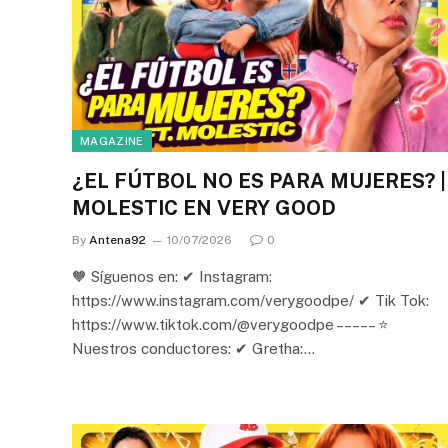
MAGAZINE
¿EL FÚTBOL NO ES PARA MUJERES? |
MOLESTIC EN VERY GOOD
By
Antena92
10/07/2026
0
🧡 Síguenos en: ✔ Instagram:
https://www.instagram.com/verygoodpe/ ✔ Tik Tok:
https://www.tiktok.com/@verygoodpe – – – – – ⭐
Nuestros conductores: ✔ Gretha:…