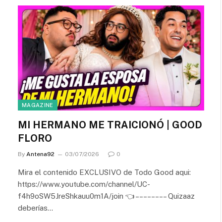
MAGAZINE
MI HERMANO ME TRAICIONÓ | GOOD
FLORO
By
Antena92
03/07/2026
0
Mira el contenido EXCLUSIVO de Todo Good aqui:
https://www.youtube.com/channel/UC-
f4h9oSW5JreShkauu0m1A/join 👈 – – – – – – – – Quizaaz
deberías…