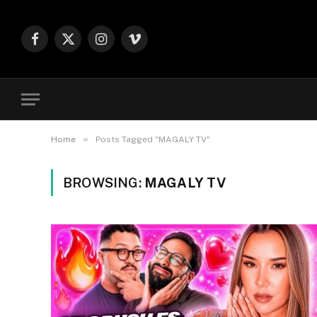
Facebook
X
Instagram
Vimeo
(Twitter)
»
Home
Posts Tagged "MAGALY TV"
BROWSING:
MAGALY TV