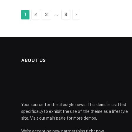
…
Next
1
2
3
8
ABOUT US
Your source for the lifestyle news. This demo is crafted
specifically to exhibit the use of the theme as a lifestyle
site. Visit our main page for more demos.
We're accepting new partnerships right now.