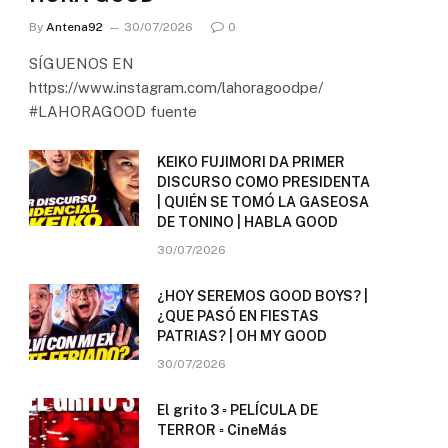
By
Antena92
30/07/2026
0
SÍGUENOS EN
https://www.instagram.com/lahoragoodpe/
#LAHORAGOOD fuente
KEIKO FUJIMORI DA PRIMER
DISCURSO COMO PRESIDENTA
| QUIÉN SE TOMÓ LA GASEOSA
DE TONINO | HABLA GOOD
30/07/2026
¿HOY SEREMOS GOOD BOYS? |
¿QUE PASÓ EN FIESTAS
PATRIAS? | OH MY GOOD
30/07/2026
El grito 3 ▫️ PELÍCULA DE
TERROR ▫️ CineMás