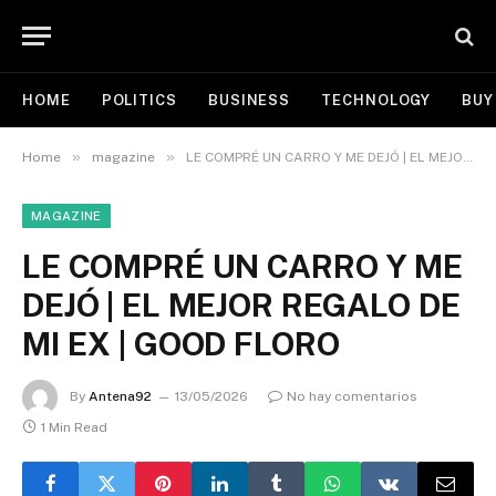
HOME
POLITICS
BUSINESS
TECHNOLOGY
BUY
»
»
Home
magazine
LE COMPRÉ UN CARRO Y ME DEJÓ | EL MEJOR REGALO DE MI EX | GOOD FLORO
MAGAZINE
LE COMPRÉ UN CARRO Y ME
DEJÓ | EL MEJOR REGALO DE
MI EX | GOOD FLORO
By
Antena92
13/05/2026
No hay comentarios
1 Min Read