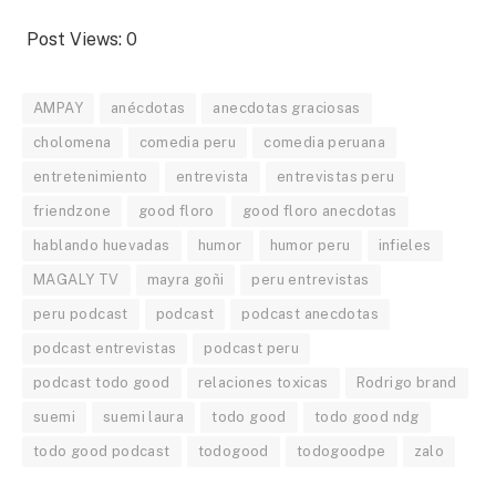
Post Views:
0
AMPAY
anécdotas
anecdotas graciosas
cholomena
comedia peru
comedia peruana
entretenimiento
entrevista
entrevistas peru
friendzone
good floro
good floro anecdotas
hablando huevadas
humor
humor peru
infieles
MAGALY TV
mayra goñi
peru entrevistas
peru podcast
podcast
podcast anecdotas
podcast entrevistas
podcast peru
podcast todo good
relaciones toxicas
Rodrigo brand
suemi
suemi laura
todo good
todo good ndg
todo good podcast
todogood
todogoodpe
zalo