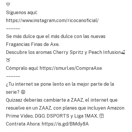
💛
Síguenos aquí:
https://www.instagram.com/ricocanoficial/
– – – – – –
Se más dulce que el más dulce con las nuevas
Fragancias Finas de Axe.
Descubre los aromas Cherry Spritz y Peach Infusion🍒
🍑
Cómpralo aquí: https://smurl.es/CompraAxe
– – – – – –
¿Tu internet se pone lento en la mejor parte de la
serie? 😧​
Quizaaz deberías cambiarte a ZAAZ, el internet que
resuelve en un ZAAZ, con planes que incluyen Amazon
Prime Video, DGO, DSPORTS y Liga 1MAX. 🛜​
Contrata Ahora: https://is.gd/BMdy8A
– – – – – – –