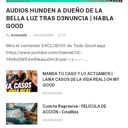
AUDIOS HUNDEN A DUEÑO DE LA
BELLA LUZ TRAS D3NUNC1A | HABLA
GOOD
By
Antena92
06/08/2026
0
Mira el contenido EXCLUSIVO de Todo Good aqui:
https://www.youtube.com/channel/UC-
f4h9oSW5JreShkauu0m1A/join 👈 – – – – -…
MANDA TU CASO Y LO ACTUAMOS |
LAIKA CASOS DE LA VIDA REAL | OH MY
GOOD
06/08/2026
Cuenta Regresiva ▫️ PELÍCULA DE
ACCIÓN ▫️ CineMás
05/08/2026