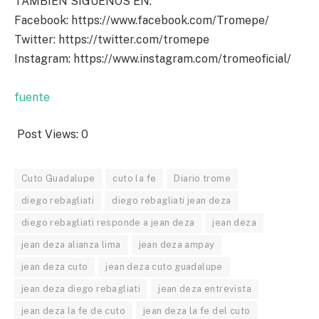
TAMBIÉN SÍGUENOS EN:
Facebook: https://www.facebook.com/Tromepe/
Twitter: https://twitter.com/tromepe
Instagram: https://www.instagram.com/tromeoficial/
fuente
Post Views:
0
Cuto Guadalupe
cuto la fe
Diario trome
diego rebagliati
diego rebagliati jean deza
diego rebagliati responde a jean deza
jean deza
jean deza alianza lima
jean deza ampay
jean deza cuto
jean deza cuto guadalupe
jean deza diego rebagliati
jean deza entrevista
jean deza la fe de cuto
jean deza la fe del cuto