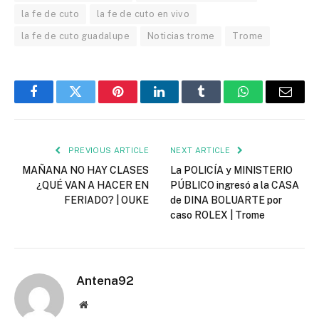
la fe de cuto
la fe de cuto en vivo
la fe de cuto guadalupe
Noticias trome
Trome
Facebook
Twitter
Pinterest
LinkedIn
Tumblr
WhatsApp
Email
PREVIOUS ARTICLE
NEXT ARTICLE
MAÑANA NO HAY CLASES
La POLICÍA y MINISTERIO
¿QUÉ VAN A HACER EN
PÚBLICO ingresó a la CASA
FERIADO? | OUKE
de DINA BOLUARTE por
caso ROLEX | Trome
Antena92
Website