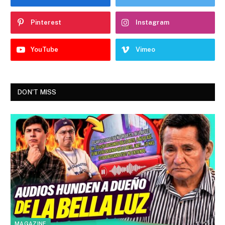
Pinterest
Instagram
YouTube
Vimeo
DON'T MISS
MAGAZINE