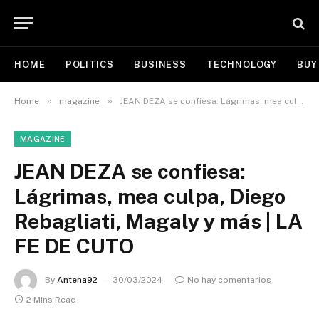
HOME
POLITICS
BUSINESS
TECHNOLOGY
BUY
»
»
Home
magazine
JEAN DEZA se confiesa: Lágrimas, mea culpa, Diego Rebagliati, Magaly y más | LA FE DE CUTO
MAGAZINE
JEAN DEZA se confiesa:
Lágrimas, mea culpa, Diego
Rebagliati, Magaly y más | LA
FE DE CUTO
By
Antena92
30/03/2024
No hay comentarios
2 Mins Read