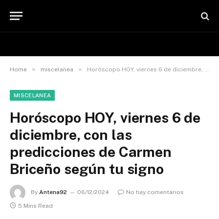
»
»
Home
miscelanea
Horóscopo HOY, viernes 6 de diciembre, con las predicciones de Carmen Briceño según tu signo
MISCELANEA
Horóscopo HOY, viernes 6 de
diciembre, con las
predicciones de Carmen
Briceño según tu signo
By
Antena92
06/12/2024
No hay comentarios
5 Mins Read