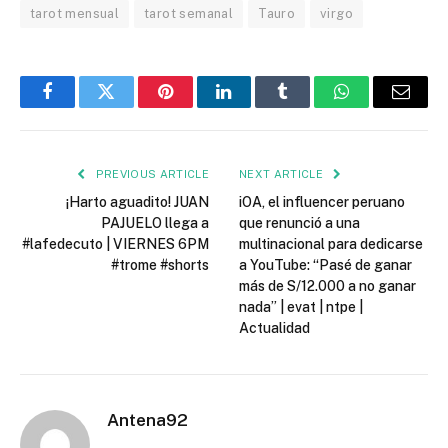
tarot mensual
tarot semanal
Tauro
virgo
Facebook
Twitter
Pinterest
LinkedIn
Tumblr
WhatsApp
Email
PREVIOUS ARTICLE
NEXT ARTICLE
¡Harto aguadito! JUAN
iOA, el influencer peruano
PAJUELO llega a
que renunció a una
#lafedecuto | VIERNES 6PM
multinacional para dedicarse
#trome #shorts
a YouTube: “Pasé de ganar
más de S/12.000 a no ganar
nada” | evat | ntpe |
Actualidad
Antena92