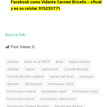
Facebook como Vidente Carmen Briceño – oficial
y en su celular 915230771
Source link
Post Views:
0
acuario
amor en el 2024
aries
buena suerte
cábalas
cancer
capricornio
Carmen Briceño
Carmen Briceño vidente
cartas del tarot
escorpio
geminis
Horóscopo
horóscopo 2024
horóscopo acuario
horóscopo amor
horóscopo aries
horóscopo cáncer
horóscopo capricornio
horóscopo Carmen Briceño
horoscopo de hoy