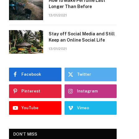
How to Make Perfume Last
Longer Than Before
13/01/2021
Stay off Social Media and Still
Keep an Online Social Life
13/01/2021
Facebook
Twitter
Pinterest
Instagram
YouTube
Vimeo
DON'T MISS