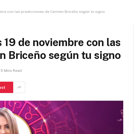
re con las predicciones de Carmen Briceño según tu signo
19 de noviembre con las
n Briceño según tu signo
5 Mins Read
est