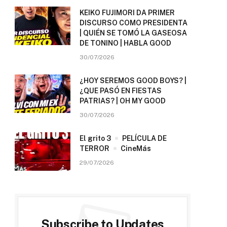
KEIKO FUJIMORI DA PRIMER
DISCURSO COMO PRESIDENTA
| QUIÉN SE TOMÓ LA GASEOSA
DE TONINO | HABLA GOOD
30/07/2026
¿HOY SEREMOS GOOD BOYS? |
¿QUE PASÓ EN FIESTAS
PATRIAS? | OH MY GOOD
30/07/2026
El grito 3
PELÍCULA DE
TERROR
CineMás
29/07/2026
Subscribe to Updates