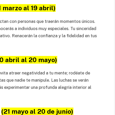
1 marzo al 19 abril)
ectan con personas que traerán momentos únicos.
nocerás a individuos muy especiales. Tu sinceridad
cativo. Renacerán la confianza y la fidelidad en tus
0 abril al 20 mayo)
evita atraer negatividad a tu mente; rodéate de
tas que nadie te manipule. Las luchas se verán
s experimentar una profunda alegría interior al
s
(21 mayo al 20 de junio)