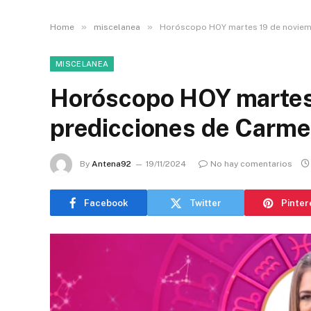
»
»
Home
miscelanea
Horóscopo HOY martes 19 de noviemb
MISCELANEA
Horóscopo HOY martes 
predicciones de Carme
By
Antena92
19/11/2024
No hay comentarios
Facebook
Twitter
Pinter