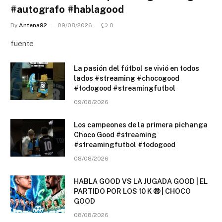
#autografo #hablagood
By
Antena92
09/08/2026
0
fuente
La pasión del fútbol se vivió en todos
lados #streaming #chocogood
#todogood #streamingfutbol
09/08/2026
Los campeones de la primera pichanga
Choco Good #streaming
#streamingfutbol #todogood
08/08/2026
HABLA GOOD VS LA JUGADA GOOD | EL
PARTIDO POR LOS 10 K 🤑 | CHOCO
GOOD
08/08/2026