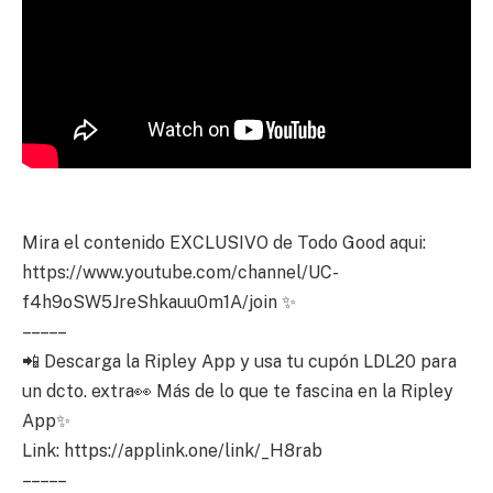
Mira el contenido EXCLUSIVO de Todo Good aqui:
https://www.youtube.com/channel/UC-
f4h9oSW5JreShkauu0m1A/join ✨
– – – – –
📲 Descarga la Ripley App y usa tu cupón LDL20 para
un dcto. extra👀 Más de lo que te fascina en la Ripley
App✨
Link: https://applink.one/link/_H8rab
– – – – –