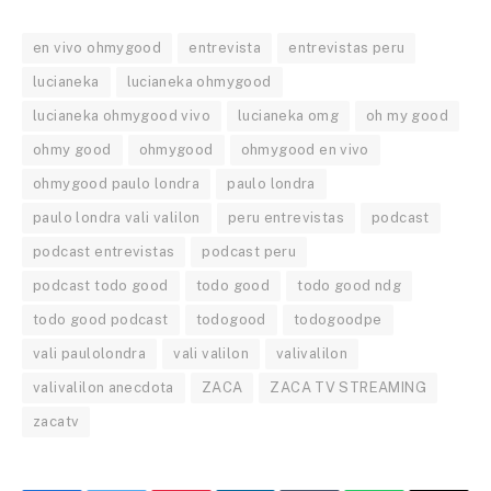
en vivo ohmygood
entrevista
entrevistas peru
lucianeka
lucianeka ohmygood
lucianeka ohmygood vivo
lucianeka omg
oh my good
ohmy good
ohmygood
ohmygood en vivo
ohmygood paulo londra
paulo londra
paulo londra vali valilon
peru entrevistas
podcast
podcast entrevistas
podcast peru
podcast todo good
todo good
todo good ndg
todo good podcast
todogood
todogoodpe
vali paulolondra
vali valilon
valivalilon
valivalilon anecdota
ZACA
ZACA TV STREAMING
zacatv