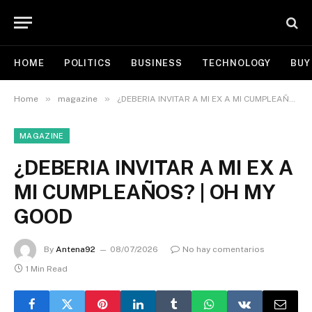
HOME
POLITICS
BUSINESS
TECHNOLOGY
BUY
»
»
Home
magazine
¿DEBERIA INVITAR A MI EX A MI CUMPLEAÑOS? | OH MY GOOD
MAGAZINE
¿DEBERIA INVITAR A MI EX A
MI CUMPLEAÑOS? | OH MY
GOOD
By
Antena92
08/07/2026
No hay comentarios
1 Min Read