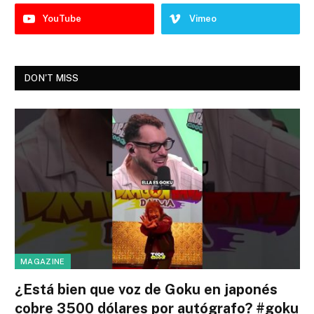
YouTube
Vimeo
DON'T MISS
MAGAZINE
¿Está bien que voz de Goku en japonés
cobre 3500 dólares por autógrafo? #goku