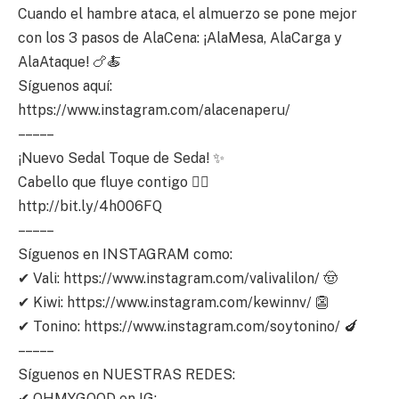
Cuando el hambre ataca, el almuerzo se pone mejor
con los 3 pasos de AlaCena: ¡AlaMesa, AlaCarga y
AlaAtaque! 🍗🍝
Síguenos aquí:
https://www.instagram.com/alacenaperu/
– – – – –
¡Nuevo Sedal Toque de Seda! ✨
Cabello que fluye contigo 💁‍♀️
http://bit.ly/4h006FQ
– – – – –
Síguenos en INSTAGRAM como:
✔ Vali: https://www.instagram.com/valivalilon/ 🤠
✔ Kiwi: https://www.instagram.com/kewinnv/ 👺
✔ Tonino: https://www.instagram.com/soytonino/ 🍆
– – – – –
Síguenos en NUESTRAS REDES:
✔ OHMYGOOD en IG: