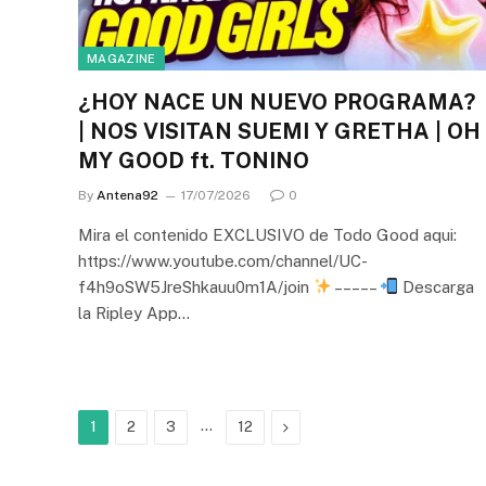
MAGAZINE
¿HOY NACE UN NUEVO PROGRAMA?
| NOS VISITAN SUEMI Y GRETHA | OH
MY GOOD ft. TONINO
By
Antena92
17/07/2026
0
Mira el contenido EXCLUSIVO de Todo Good aqui:
https://www.youtube.com/channel/UC-
f4h9oSW5JreShkauu0m1A/join
– – – – –
Descarga
la Ripley App…
…
Next
1
2
3
12