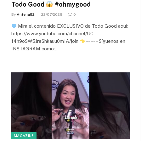
Todo Good
#ohmygood
By
Antena92
22/07/2026
0
Mira el contenido EXCLUSIVO de Todo Good aqui:
https://www.youtube.com/channel/UC-
f4h9oSW5JreShkauu0m1A/join
– – – – – Síguenos en
INSTAGRAM como:…
MAGAZINE