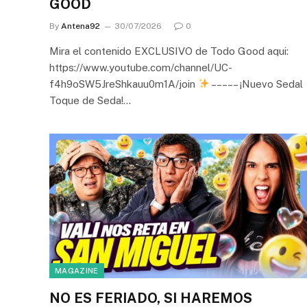
GOOD
By
Antena92
30/07/2026
0
Mira el contenido EXCLUSIVO de Todo Good aqui:
https://www.youtube.com/channel/UC-
f4h9oSW5JreShkauu0m1A/join
– – – – – ¡Nuevo Sedal
Toque de Seda!…
MAGAZINE
NO ES FERIADO, SI HAREMOS