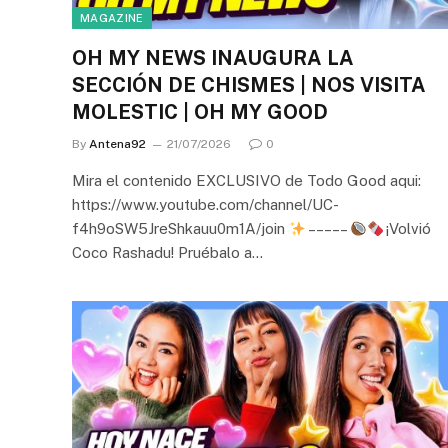
MAGAZINE
OH MY NEWS INAUGURA LA
SECCIÓN DE CHISMES | NOS VISITA
MOLESTIC | OH MY GOOD
By
Antena92
21/07/2026
0
Mira el contenido EXCLUSIVO de Todo Good aqui:
https://www.youtube.com/channel/UC-
f4h9oSW5JreShkauu0m1A/join
– – – – –
¡Volvió
Coco Rashadu! Pruébalo a…