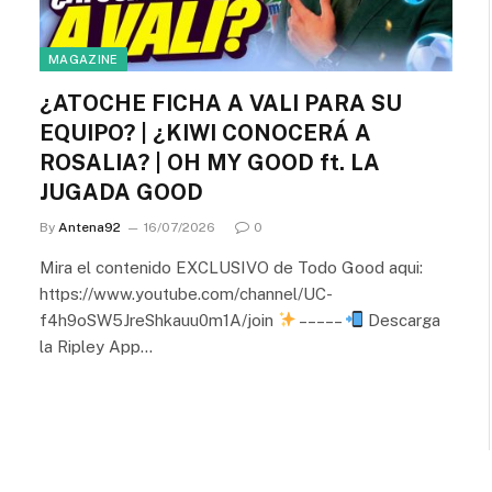
MAGAZINE
¿ATOCHE FICHA A VALI PARA SU
EQUIPO? | ¿KIWI CONOCERÁ A
ROSALIA? | OH MY GOOD ft. LA
JUGADA GOOD
By
Antena92
16/07/2026
0
Mira el contenido EXCLUSIVO de Todo Good aqui:
https://www.youtube.com/channel/UC-
f4h9oSW5JreShkauu0m1A/join
– – – – –
Descarga
la Ripley App…