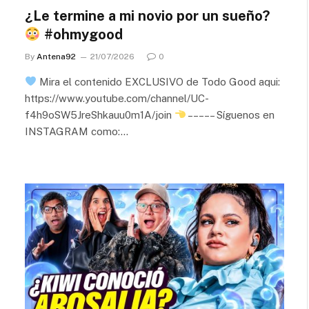
¿Le termine a mi novio por un sueño?
#ohmygood
By
Antena92
21/07/2026
0
Mira el contenido EXCLUSIVO de Todo Good aqui:
https://www.youtube.com/channel/UC-
f4h9oSW5JreShkauu0m1A/join
– – – – – Síguenos en
INSTAGRAM como:…