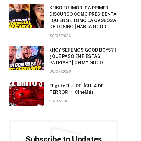
KEIKO FUJIMORI DA PRIMER
DISCURSO COMO PRESIDENTA
| QUIÉN SE TOMÓ LA GASEOSA
DE TONINO | HABLA GOOD
30/07/2026
¿HOY SEREMOS GOOD BOYS? |
¿QUE PASÓ EN FIESTAS
PATRIAS? | OH MY GOOD
30/07/2026
El grito 3
PELÍCULA DE
TERROR
CineMás
29/07/2026
Subscribe to Updates