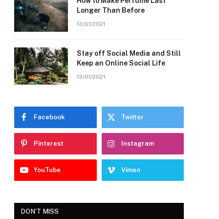
How to Make Perfume Last
Longer Than Before
13/01/2021
Stay off Social Media and Still
Keep an Online Social Life
13/01/2021
Facebook
Twitter
Pinterest
Instagram
YouTube
Vimeo
DON'T MISS