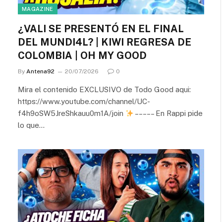
MAGAZINE
¿VALI SE PRESENTÓ EN EL FINAL
DEL MUNDI4L? | KIWI REGRESA DE
COLOMBIA | OH MY GOOD
By
Antena92
20/07/2026
0
Mira el contenido EXCLUSIVO de Todo Good aqui:
https://www.youtube.com/channel/UC-
f4h9oSW5JreShkauu0m1A/join
– – – – – En Rappi pide
lo que…