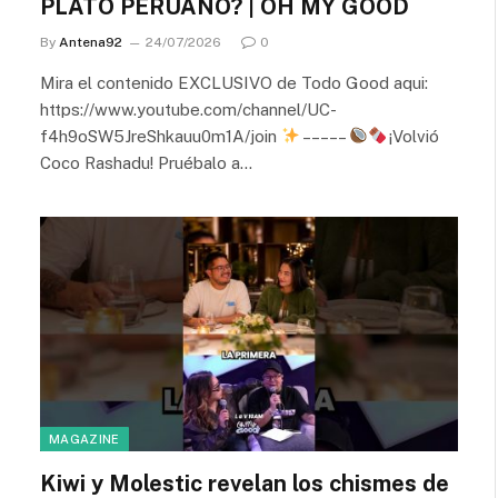
PLATO PERUANO? | OH MY GOOD
By
Antena92
24/07/2026
0
Mira el contenido EXCLUSIVO de Todo Good aqui:
https://www.youtube.com/channel/UC-
f4h9oSW5JreShkauu0m1A/join
– – – – –
¡Volvió
Coco Rashadu! Pruébalo a…
MAGAZINE
Kiwi y Molestic revelan los chismes de