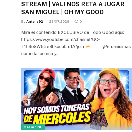
STREAM | VALI NOS RETA A JUGAR
SAN MIGUEL | OH MY GOOD
By
Antena92
23/07/2026
0
Mira el contenido EXCLUSIVO de Todo Good aqui:
https://www.youtube.com/channel/UC-
f4h9oSW5JreShkauu0m1A/join
– – – – – ¡Peruanísimas
como la lúcuma y…
MAGAZINE