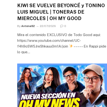
KIWI SE VUELVE BEYONCÉ y TONINO
LUIS MIGUEL | TONERAS DE
MIERCOLES | OH MY GOOD
By
Antena92
22/07/2026
0
Mira el contenido EXCLUSIVO de Todo Good aqui:
https://www.youtube.com/channel/UC-
f4h9oSW5JreShkauu0m1A/join
– – – – – En Rappi pide
lo que…