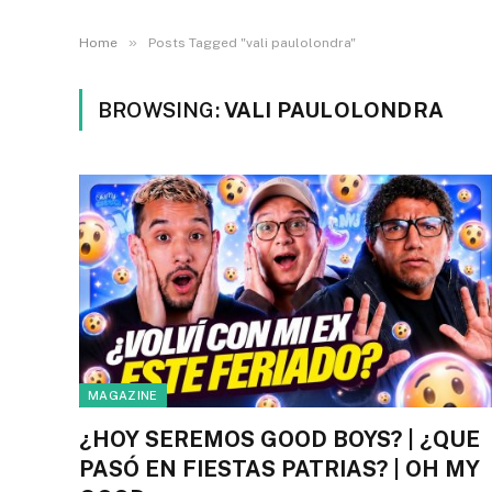
»
Home
Posts Tagged "vali paulolondra"
BROWSING:
VALI PAULOLONDRA
MAGAZINE
¿HOY SEREMOS GOOD BOYS? | ¿QUE
PASÓ EN FIESTAS PATRIAS? | OH MY