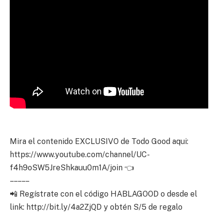
Mira el contenido EXCLUSIVO de Todo Good aqui:
https://www.youtube.com/channel/UC-
f4h9oSW5JreShkauu0m1A/join 👈
– – – – –
📲 Regístrate con el código HABLAGOOD o desde el
link: http://bit.ly/4a2ZjQD y obtén S/5 de regalo