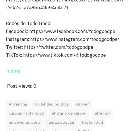
fYsk?si=a7a85b49c94e4e71
– – – – –
Redes de Todo Good:
Facebook: https://www.facebook.com/todogoodpe
Instagram: https://www.instagram.com/todogoodpe/
Twitter: https://twitter.com/todogoodpe
TikTok: https://www.tiktok.com/@todogoodpe
fuente
Post Views:
0
Argentina
brutalidad politica
curwen
curwen habla good
el diario de curwen
elfurrey
entrevistas peru
fuerza popular
habla good