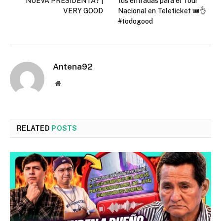
NUEVA PRESIDENTA? |
tus entradas para el Tour
VERY GOOD
Nacional en Teleticket 🎟️👌
#todogood
Antena92
Website
RELATED
POSTS