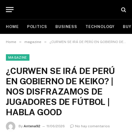
HOME
POLITICS
BUSINESS
TECHNOLOGY
BUY
»
»
Home
magazine
¿CURWEN SE IRÁ DE PERÚ EN GOBIERNO DE KEIKO? | NOS DISFRAZAMOS DE JUGADORES DE FÚTBOL | HABLA GOOD
MAGAZINE
¿CURWEN SE IRÁ DE PERÚ
EN GOBIERNO DE KEIKO? |
NOS DISFRAZAMOS DE
JUGADORES DE FÚTBOL |
HABLA GOOD
By
Antena92
11/06/2026
No hay comentarios