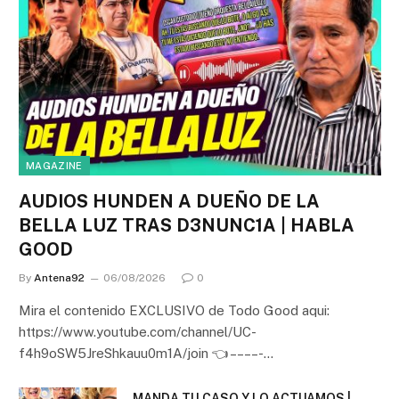
MAGAZINE
AUDIOS HUNDEN A DUEÑO DE LA
BELLA LUZ TRAS D3NUNC1A | HABLA
GOOD
By
Antena92
06/08/2026
0
Mira el contenido EXCLUSIVO de Todo Good aqui:
https://www.youtube.com/channel/UC-
f4h9oSW5JreShkauu0m1A/join 👈 – – – – -…
MANDA TU CASO Y LO ACTUAMOS |