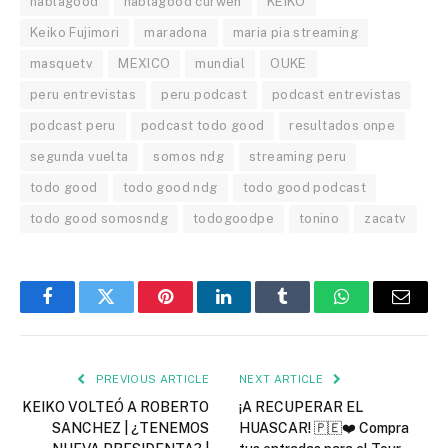
hablagood
hablagood curwen
KEIKO
Keiko Fujimori
maradona
maria pia streaming
masquetv
MEXICO
mundial
OUKE
peru entrevistas
peru podcast
podcast entrevistas
podcast peru
podcast todo good
resultados onpe
segunda vuelta
somos ndg
streaming peru
todo good
todo good ndg
todo good podcast
todo good somosndg
todogoodpe
tonino
zacatv
Facebook
Twitter
Pinterest
LinkedIn
Tumblr
WhatsApp
Email
PREVIOUS ARTICLE
NEXT ARTICLE
KEIKO VOLTEÓ A ROBERTO
¡A RECUPERAR EL
SANCHEZ | ¿TENEMOS
HUASCAR! 🇵🇪❤️ Compra