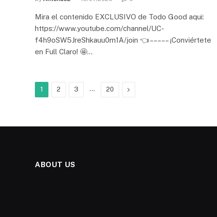
Mira el contenido EXCLUSIVO de Todo Good aqui:
https://www.youtube.com/channel/UC-
f4h9oSW5JreShkauu0m1A/join 👈 – – – – – ¡Conviértete
en Full Claro! 🤩…
…
Next
1
2
3
20
ABOUT US