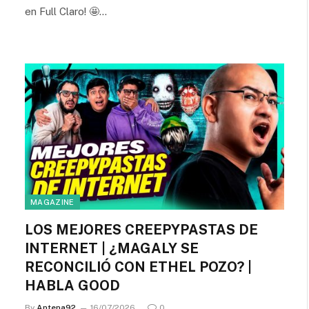
en Full Claro! 🤩…
MAGAZINE
LOS MEJORES CREEPYPASTAS DE
INTERNET | ¿MAGALY SE
RECONCILIÓ CON ETHEL POZO? |
HABLA GOOD
By
Antena92
16/07/2026
0