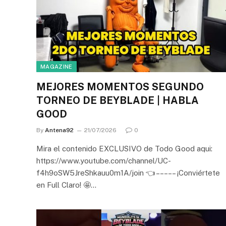
MAGAZINE
MEJORES MOMENTOS SEGUNDO
TORNEO DE BEYBLADE | HABLA
GOOD
By
Antena92
21/07/2026
0
Mira el contenido EXCLUSIVO de Todo Good aqui:
https://www.youtube.com/channel/UC-
f4h9oSW5JreShkauu0m1A/join 👈 – – – – – ¡Conviértete
en Full Claro! 🤩…