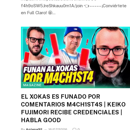
f4h9oSW5JreShkauu0m1A/join 👈 – – – – – ¡Conviértete
en Full Claro! 🤩…
MAGAZINE
EL XOKAS ES FUNADO POR
COMENTARIOS M4CH1ST4S | KEIKO
FUJIMORI RECIBE CREDENCIALES |
HABLA GOOD
By
Antena92
16/07/2026
0