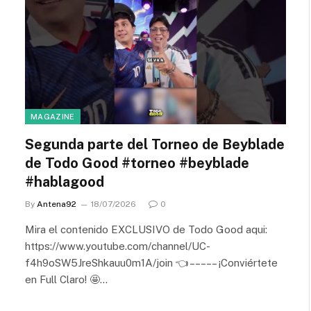
MAGAZINE
Segunda parte del Torneo de Beyblade
de Todo Good #torneo #beyblade
#hablagood
By
Antena92
18/07/2026
0
Mira el contenido EXCLUSIVO de Todo Good aqui:
https://www.youtube.com/channel/UC-
f4h9oSW5JreShkauu0m1A/join 👈 – – – – – ¡Conviértete
en Full Claro! 🤩…