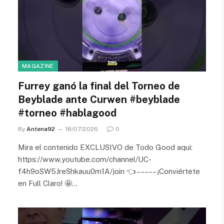
MAGAZINE
Furrey ganó la final del Torneo de
Beyblade ante Curwen #beyblade
#torneo #hablagood
By
Antena92
18/07/2026
0
Mira el contenido EXCLUSIVO de Todo Good aqui:
https://www.youtube.com/channel/UC-
f4h9oSW5JreShkauu0m1A/join 👈 – – – – – ¡Conviértete
en Full Claro! 🤩…