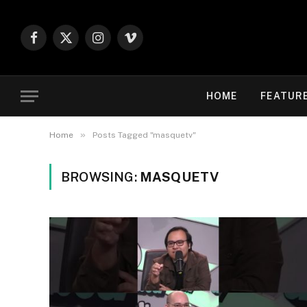
Facebook
X
Instagram
Vimeo
(Twitter)
HOME
FEATUR
»
Home
Posts Tagged "masquetv"
BROWSING:
MASQUETV