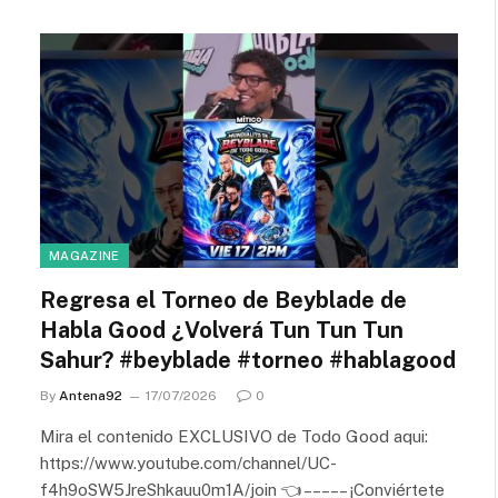
MAGAZINE
Regresa el Torneo de Beyblade de
Habla Good ¿Volverá Tun Tun Tun
Sahur? #beyblade #torneo #hablagood
By
Antena92
17/07/2026
0
Mira el contenido EXCLUSIVO de Todo Good aqui:
https://www.youtube.com/channel/UC-
f4h9oSW5JreShkauu0m1A/join 👈 – – – – – ¡Conviértete