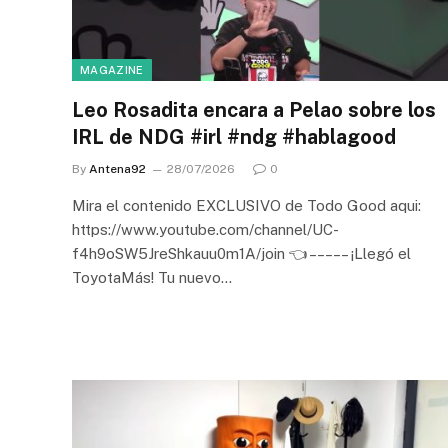
MAGAZINE
Leo Rosadita encara a Pelao sobre los
IRL de NDG #irl #ndg #hablagood
By
Antena92
28/07/2026
0
Mira el contenido EXCLUSIVO de Todo Good aqui:
https://www.youtube.com/channel/UC-
f4h9oSW5JreShkauu0m1A/join 👈 – – – – – ¡Llegó el
ToyotaMás! Tu nuevo…