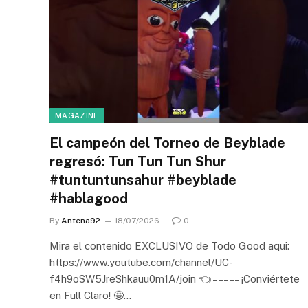
MAGAZINE
El campeón del Torneo de Beyblade
regresó: Tun Tun Tun Shur
#tuntuntunsahur #beyblade
#hablagood
By
Antena92
18/07/2026
0
Mira el contenido EXCLUSIVO de Todo Good aqui:
https://www.youtube.com/channel/UC-
f4h9oSW5JreShkauu0m1A/join 👈 – – – – – ¡Conviértete
en Full Claro! 🤩…