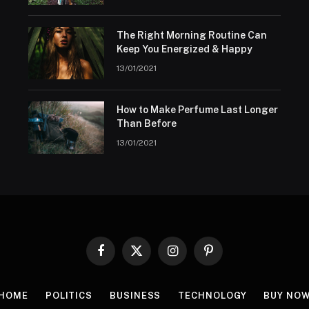
The Right Morning Routine Can
Keep You Energized & Happy
13/01/2021
How to Make Perfume Last Longer
Than Before
13/01/2021
Facebook
X
Instagram
Pinterest
(Twitter)
HOME
POLITICS
BUSINESS
TECHNOLOGY
BUY NO