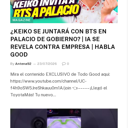
MAGAZINE
¿KEIKO SE JUNTARÁ CON BTS EN
PALACIO DE GOBIERNO? | IA SE
REVELA CONTRA EMPRESA | HABLA
GOOD
By
Antena92
23/07/2026
0
Mira el contenido EXCLUSIVO de Todo Good aqui:
https://www.youtube.com/channel/UC-
f4h9oSW5JreShkauu0m1A/join 👈 – – – – – ¡Llegó el
ToyotaMás! Tu nuevo…