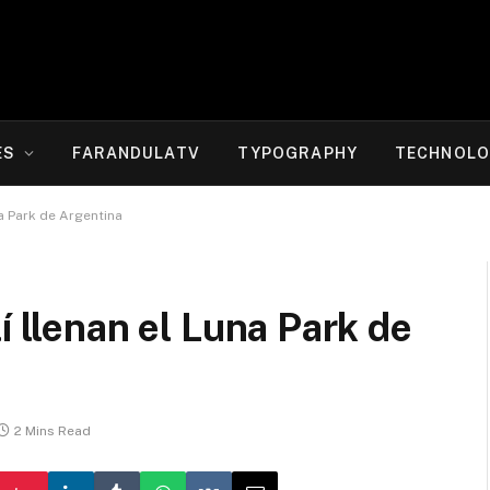
ES
FARANDULATV
TYPOGRAPHY
TECHNOLO
na Park de Argentina
í llenan el Luna Park de
2 Mins Read