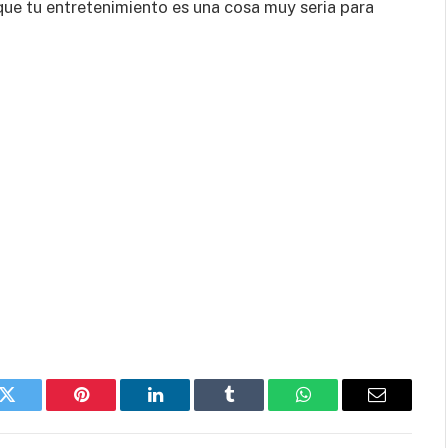
que tu entretenimiento es una cosa muy seria para
k
Twitter
Pinterest
LinkedIn
Tumblr
WhatsApp
Email