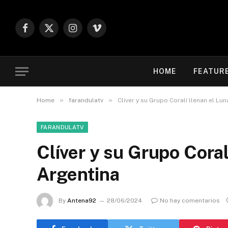
Facebook
X
Instagram
Vimeo
(Twitter)
HOME
FEATUR
»
»
Home
farandulatv
Clíver y su Grupo Coralí llenan el Lu
FARANDULATV
Clíver y su Grupo Coral
Argentina
By
Antena92
28/06/2024
No hay comentarios