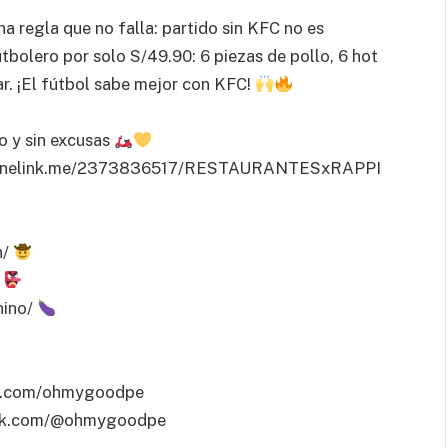
a regla que no falla: partido sin KFC no es
tbolero por solo S/49.90: 6 piezas de pollo, 6 hot
ar. ¡El fútbol sabe mejor con KFC!
do y sin excusas
appi.onelink.me/2373836517/RESTAURANTESxRAPPI
n/
/
nino/
m.com/ohmygoodpe
tok.com/@ohmygoodpe