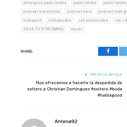
ohmygood paulo londra
paulo londra
paulo londra 
podcast entrevistas
podcast peru
podcast todo 
todogood
todogoodpe
vali paulolondra
vali va
ZACA TV STREAMING
zacatv
SHARE.
Faceboo
PREVIOUS ARTICLE
Nos ofrecemos a hacerle la despedida de
soltero a Christian Dominguez #soltero #boda
#hablagood
Antena92