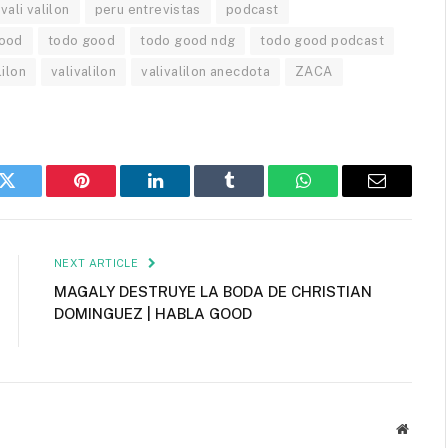
vali valilon
peru entrevistas
podcast
good
todo good
todo good ndg
todo good podcast
lilon
valivalilon
valivalilon anecdota
ZACA
k
Twitter
Pinterest
LinkedIn
Tumblr
WhatsApp
Email
NEXT ARTICLE
MAGALY DESTRUYE LA BODA DE CHRISTIAN
DOMINGUEZ | HABLA GOOD
Websit