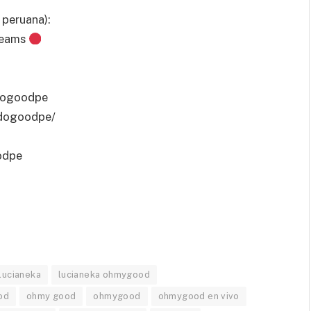
peruana):
reams
dogoodpe
odogoodpe/
odpe
lucianeka
lucianeka ohmygood
od
ohmy good
ohmygood
ohmygood en vivo