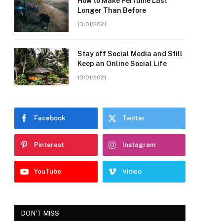
How to Make Perfume Last
Longer Than Before
13/01/2021
Stay off Social Media and Still
Keep an Online Social Life
13/01/2021
Facebook
Twitter
Pinterest
Instagram
YouTube
Vimeo
DON'T MISS