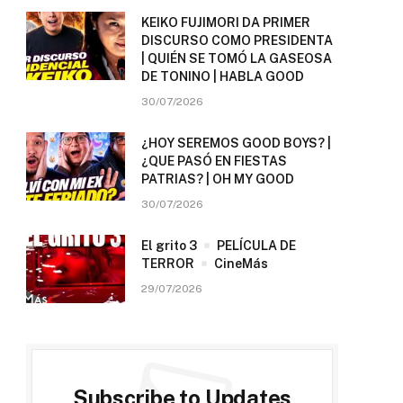
KEIKO FUJIMORI DA PRIMER
DISCURSO COMO PRESIDENTA
| QUIÉN SE TOMÓ LA GASEOSA
DE TONINO | HABLA GOOD
30/07/2026
¿HOY SEREMOS GOOD BOYS? |
¿QUE PASÓ EN FIESTAS
PATRIAS? | OH MY GOOD
30/07/2026
El grito 3
PELÍCULA DE
TERROR
CineMás
29/07/2026
Subscribe to Updates