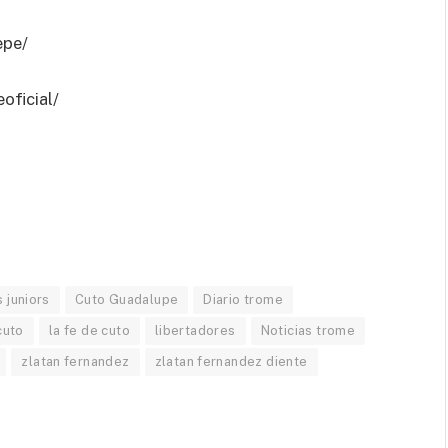
epe/
oficial/
 juniors
Cuto Guadalupe
Diario trome
cuto
la fe de cuto
libertadores
Noticias trome
zlatan fernandez
zlatan fernandez diente