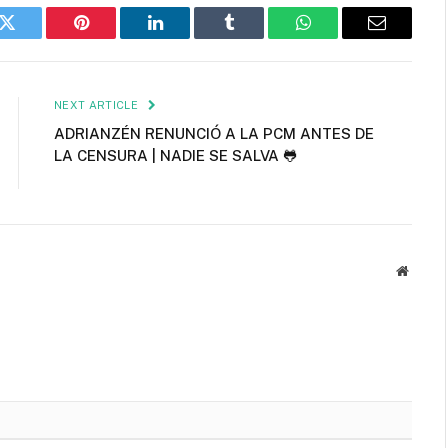
k
Twitter
Pinterest
LinkedIn
Tumblr
WhatsApp
Email
NEXT ARTICLE
ADRIANZÉN RENUNCIÓ A LA PCM ANTES DE
LA CENSURA | NADIE SE SALVA 🐸
Websit