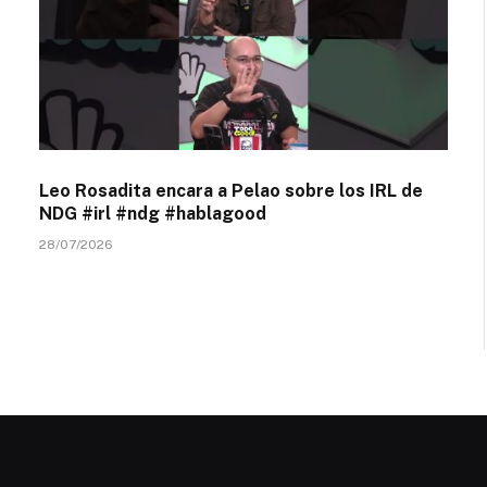
Leo Rosadita encara a Pelao sobre los IRL de
NDG #irl #ndg #hablagood
28/07/2026