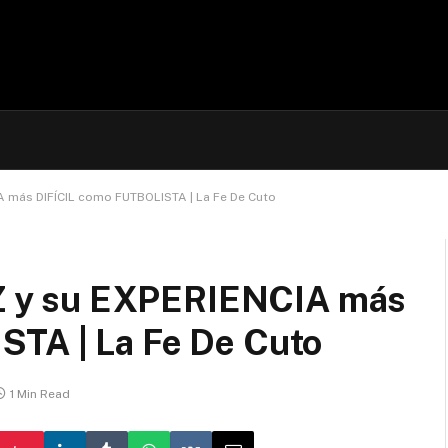
 más DIFÍCIL como FUTBOLISTA | La Fe De Cuto
 y su EXPERIENCIA más
TA | La Fe De Cuto
1 Min Read