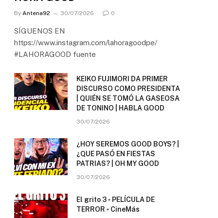
By
Antena92
30/07/2026
0
SÍGUENOS EN
https://www.instagram.com/lahoragoodpe/
#LAHORAGOOD fuente
KEIKO FUJIMORI DA PRIMER
DISCURSO COMO PRESIDENTA
| QUIÉN SE TOMÓ LA GASEOSA
DE TONINO | HABLA GOOD
30/07/2026
¿HOY SEREMOS GOOD BOYS? |
¿QUE PASÓ EN FIESTAS
PATRIAS? | OH MY GOOD
30/07/2026
El grito 3 ▫️ PELÍCULA DE
TERROR ▫️ CineMás