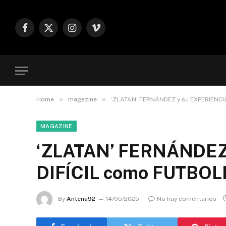
Facebook
X
Instagram
Vimeo
(Twitter)
»
»
Home
magazine
‘ZLATAN’ FERNÁNDEZ y su EXPERIENCIA
MAGAZINE
‘ZLATAN’ FERNÁNDEZ
DIFÍCIL como FUTBOLIS
By
Antena92
14/05/2025
No hay comentarios