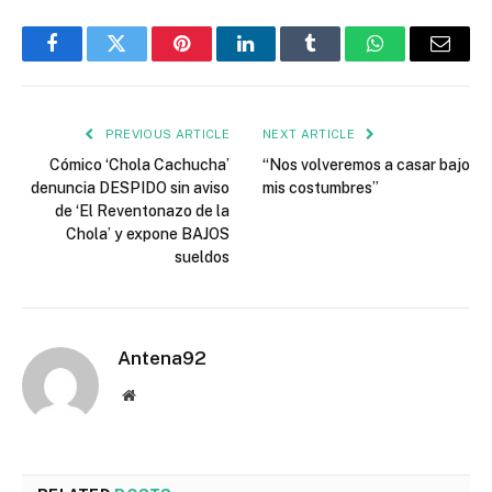
Facebook
Twitter
Pinterest
LinkedIn
Tumblr
WhatsApp
Email
PREVIOUS ARTICLE
NEXT ARTICLE
Cómico ‘Chola Cachucha’
“Nos volveremos a casar bajo
denuncia DESPIDO sin aviso
mis costumbres”
de ‘El Reventonazo de la
Chola’ y expone BAJOS
sueldos
Antena92
Website