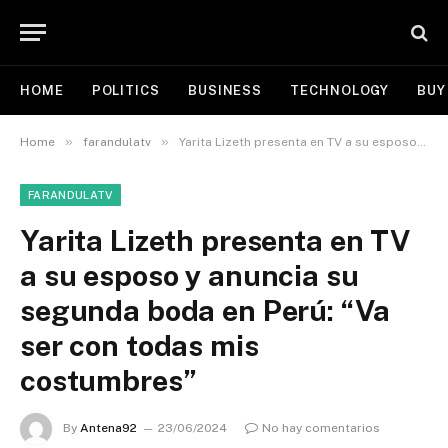
HOME
POLITICS
BUSINESS
TECHNOLOGY
BUY
»
»
Home
farandulatv
Yarita Lizeth presenta en TV a su esposo y anuncia su segunda boda en Perú: “Va ser con todas mis costumbres”
FARANDULATV
Yarita Lizeth presenta en TV
a su esposo y anuncia su
segunda boda en Perú: “Va
ser con todas mis
costumbres”
By
Antena92
23/06/2024
No hay comentarios