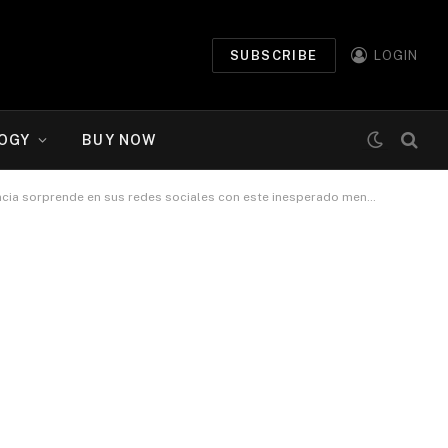
SUBSCRIBE
LOGIN
OGY
BUY NOW
 ¿sobre Jefferson Farfán? Conoce todos los detalles aquí.Yahaira Plasenciaredactor: Karla Caycho