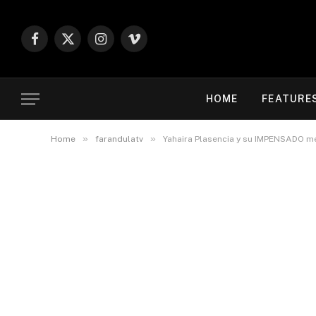
Facebook
X
Instagram
Vimeo
(Twitter)
HOME
FEATURE
»
»
Home
farandulatv
Yahaira Plasencia y su IMPENSADO mensaje tras presunto “