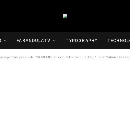
S
FARANDULATV
TYPOGRAPHY
TECHNOL
REMEMBER” con Jefferson Farfán: "Feliz"Yahaira Plasencia sorprende en sus redes sociales con este inesperado mensaje