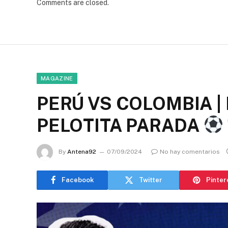
Comments are closed.
MAGAZINE
PERÚ VS COLOMBIA | 
PELOTITA PARADA
By
Antena92
07/09/2024
No hay comentarios
Facebook
Twitter
Pinter