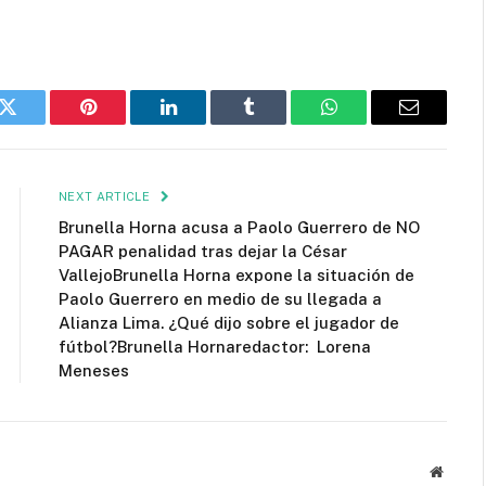
k
Twitter
Pinterest
LinkedIn
Tumblr
WhatsApp
Email
NEXT ARTICLE
Brunella Horna acusa a Paolo Guerrero de NO
PAGAR penalidad tras dejar la César
VallejoBrunella Horna expone la situación de
Paolo Guerrero en medio de su llegada a
Alianza Lima. ¿Qué dijo sobre el jugador de
fútbol?Brunella Hornaredactor: Lorena
Meneses
Websit