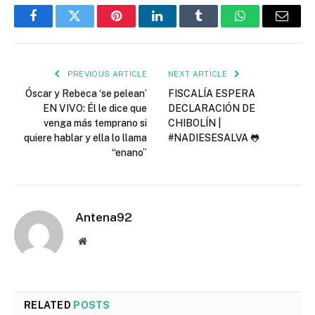
Facebook
Twitter
Pinterest
LinkedIn
Tumblr
WhatsApp
Email
PREVIOUS ARTICLE
NEXT ARTICLE
Óscar y Rebeca ‘se pelean’
FISCALÍA ESPERA
EN VIVO: Él le dice que
DECLARACIÓN DE
venga más temprano si
CHIBOLÍN |
quiere hablar y ella lo llama
#NADIESESALVA 🐸
“enano”
Antena92
Website
RELATED
POSTS