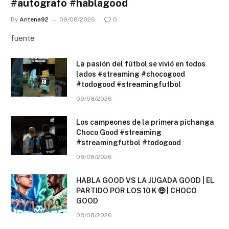
#autografo #hablagood
By
Antena92
09/08/2026
0
fuente
La pasión del fútbol se vivió en todos
lados #streaming #chocogood
#todogood #streamingfutbol
09/08/2026
Los campeones de la primera pichanga
Choco Good #streaming
#streamingfutbol #todogood
08/08/2026
HABLA GOOD VS LA JUGADA GOOD | EL
PARTIDO POR LOS 10 K 🤑 | CHOCO
GOOD
08/08/2026