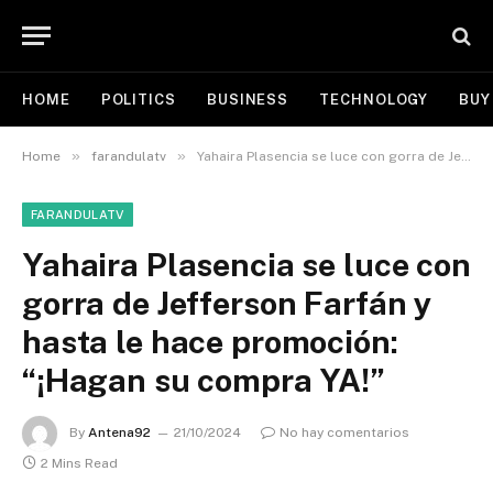
HOME
POLITICS
BUSINESS
TECHNOLOGY
BUY
»
»
Home
farandulatv
Yahaira Plasencia se luce con gorra de Jefferson Farfán y hasta le hace promoción: “¡Hagan su compra YA!”
FARANDULATV
Yahaira Plasencia se luce con
gorra de Jefferson Farfán y
hasta le hace promoción:
“¡Hagan su compra YA!”
By
Antena92
21/10/2024
No hay comentarios
2 Mins Read