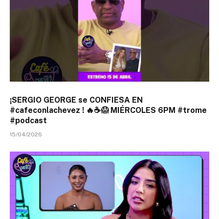
¡SERGIO GEORGE se CONFIESA EN
#cafeconlachevez ! 🔥☕😱 MIÉRCOLES 6PM #trome
#podcast
15/04/2026