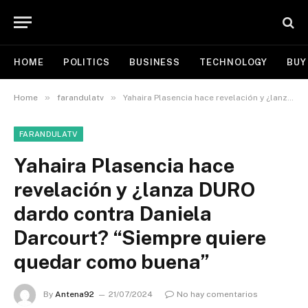
HOME
POLITICS
BUSINESS
TECHNOLOGY
BUY
»
»
Home
farandulatv
Yahaira Plasencia hace revelación y ¿lanza DURO dardo contra Daniela Darcourt? “Siempre quiere quedar como buena”
FARANDULATV
Yahaira Plasencia hace
revelación y ¿lanza DURO
dardo contra Daniela
Darcourt? “Siempre quiere
quedar como buena”
By
Antena92
21/07/2024
No hay comentarios