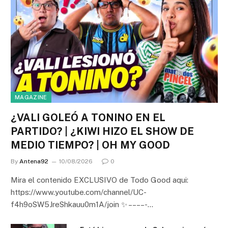
MAGAZINE
¿VALI GOLEÓ A TONINO EN EL
PARTIDO? | ¿KIWI HIZO EL SHOW DE
MEDIO TIEMPO? | OH MY GOOD
By
Antena92
10/08/2026
0
Mira el contenido EXCLUSIVO de Todo Good aqui:
https://www.youtube.com/channel/UC-
f4h9oSW5JreShkauu0m1A/join ✨ – – – – -…