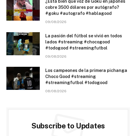
¿Está bien que voz de Goku en japonés
cobre 3500 dólares por autógrafo?
#goku #autografo #hablagood
09/08/2026
La pasión del fútbol se vivió en todos
lados #streaming #chocogood
#todogood #streamingfutbol
09/08/2026
Los campeones de la primera pichanga
Choco Good #streaming
#streamingfutbol #todogood
08/08/2026
Subscribe to Updates