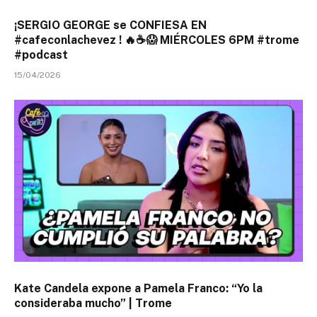
¡SERGIO GEORGE se CONFIESA EN
#cafeconlachevez ! 🔥☕😱 MIÉRCOLES 6PM #trome
#podcast
15/04/2026
Kate Candela expone a Pamela Franco: “Yo la
consideraba mucho” | Trome