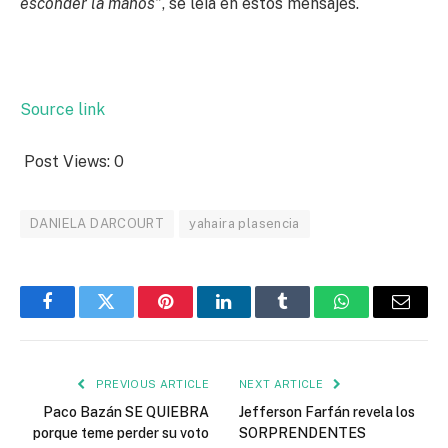
esconder la manos”
, se leía en estos mensajes.
Source link
Post Views:
0
DANIELA DARCOURT
yahaira plasencia
Facebook
Twitter
Pinterest
LinkedIn
Tumblr
WhatsApp
Email
PREVIOUS ARTICLE
NEXT ARTICLE
Paco Bazán SE QUIEBRA
Jefferson Farfán revela los
porque teme perder su voto
SORPRENDENTES