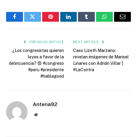
Facebook
Twitter
Pinterest
LinkedIn
Tumblr
WhatsApp
Email
PREVIOUS ARTICLE
NEXT ARTICLE
¿Los congresistas quieren
Caso Lizeth Marzano:
leyes a favor de la
revelan imágenes de Marisel
delincuencia? 😨 #congreso
Linares con Adrián Villar |
#peru #presidente
#LaContra
#hablagood
Antena92
Website