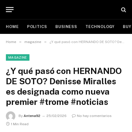
HOME
POLITICS
BUSINESS
TECHNOLOGY
BUY
»
»
Home
magazine
¿Y qué pasó con HERNANDO DE SOTO? Denisse Miralles es designada como nueva premier #trome #noticias
MAGAZINE
¿Y qué pasó con HERNANDO
DE SOTO? Denisse Miralles
es designada como nueva
premier #trome #noticias
By
Antena92
25/02/2026
No hay comentarios
1 Min Read