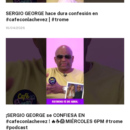
SERGIO GEORGE hace dura confesión en
#cafeconlachevez | #trome
16/04/2026
¡SERGIO GEORGE se CONFIESA EN
#cafeconlachevez ! 🔥☕😱 MIÉRCOLES 6PM #trome
#podcast