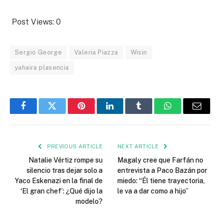
Post Views:
0
Sergio George
Valeria Piazza
Wisin
yahaira plasencia
Facebook
Twitter
Pinterest
LinkedIn
Tumblr
WhatsApp
Email
PREVIOUS ARTICLE
NEXT ARTICLE
Natalie Vértiz rompe su
Magaly cree que Farfán no
silencio tras dejar solo a
entrevista a Paco Bazán por
Yaco Eskenazi en la final de
miedo: “Él tiene trayectoria,
‘El gran chef’: ¿Qué dijo la
le va a dar como a hijo”
modelo?