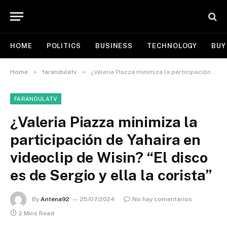
HOME
POLITICS
BUSINESS
TECHNOLOGY
BUY
»
»
Home
farandulatv
¿Valeria Piazza minimiza la participación de Yahaira en videoclip de Wisin? “El disco es de Sergio y ella la corista”
FARANDULATV
¿Valeria Piazza minimiza la
participación de Yahaira en
videoclip de Wisin? “El disco
es de Sergio y ella la corista”
By
Antena92
25/07/2024
No hay comentarios
2 Mins Read