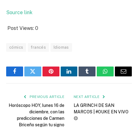
Source link
Post Views:
0
cómics
francés
Idiomas
Facebook
Twitter
Pinterest
LinkedIn
Tumblr
WhatsApp
Email
PREVIOUS ARTICLE
NEXT ARTICLE
Horóscopo HOY, lunes 16 de
LA GRINCH DE SAN
diciembre, con las
MARCOS | #OUKE EN VIVO
predicciones de Carmen
🟡
Briceño según tu signo