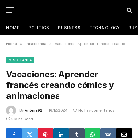
HOME
POLITICS
BUSINESS
TECHNOLOGY
BUY
»
»
Home
miscelanea
Vacaciones: Aprender francés creando cómics y animaciones
MISCELANEA
Vacaciones: Aprender
francés creando cómics y
animaciones
By
Antena92
16/12/2024
No hay comentarios
2 Mins Read