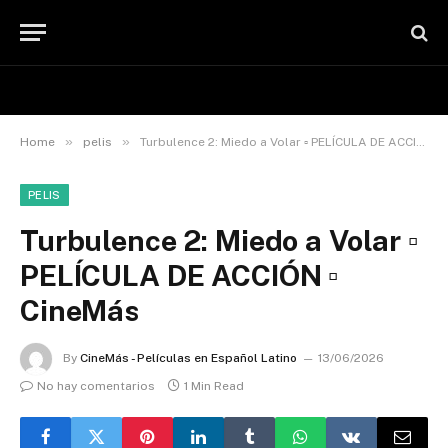
»
»
Home
pelis
Turbulence 2: Miedo a Volar ▫️ PELÍCULA DE ACCIÓN ▫️ CineMás
PELIS
Turbulence 2: Miedo a Volar ▫️
PELÍCULA DE ACCIÓN ▫️
CineMás
By
CineMás - Películas en Español Latino
13/06/2026
No hay comentarios
1 Min Read