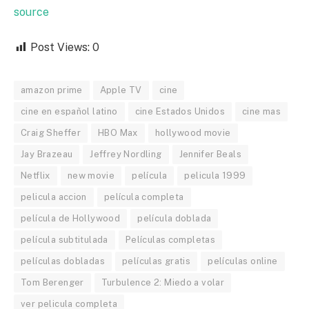
source
Post Views:
0
amazon prime
Apple TV
cine
cine en español latino
cine Estados Unidos
cine mas
Craig Sheffer
HBO Max
hollywood movie
Jay Brazeau
Jeffrey Nordling
Jennifer Beals
Netflix
new movie
película
pelicula 1999
pelicula accion
película completa
película de Hollywood
película doblada
película subtitulada
Películas completas
películas dobladas
películas gratis
películas online
Tom Berenger
Turbulence 2: Miedo a volar
ver pelicula completa