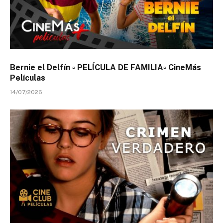
Bernie el Delfín ▫️ PELÍCULA DE FAMILIA▫️ CineMás
Películas
14/07/2026