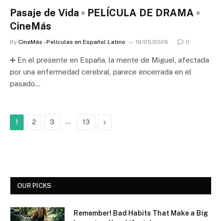
Pasaje de Vida ▫️ PELÍCULA DE DRAMA ▫️
CineMás
By
CineMás - Películas en Español Latino
19/05/2026
0
➕ En el presente en España, la mente de Miguel, afectada
por una enfermedad cerebral, parece encerrada en el
pasado…
…
Next
1
2
3
13
OUR PICKS
Remember! Bad Habits That Make a Big