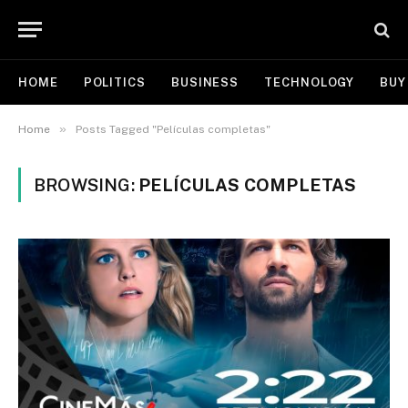
HOME
POLITICS
BUSINESS
TECHNOLOGY
BUY
»
Home
Posts Tagged "Películas completas"
BROWSING:
PELÍCULAS COMPLETAS