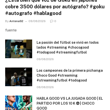
cobre 3500 dólares por autógrafo? #goku
#autografo #hablagood
By
Antena92
09/08/2026
0
fuente
La pasión del fútbol se vivió en todos
lados #streaming #chocogood
#todogood #streamingfutbol
09/08/2026
Los campeones de la primera pichanga
Choco Good #streaming
#streamingfutbol #todogood
08/08/2026
HABLA GOOD VS LA JUGADA GOOD | EL
PARTIDO POR LOS 10 K 🤑 | CHOCO
GOOD