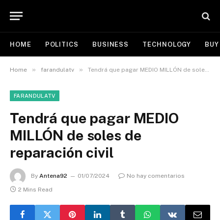
HOME
POLITICS
BUSINESS
TECHNOLOGY
BUY
»
»
Home
farandulatv
Tendrá que pagar MEDIO MILLÓN de soles de reparación civil
FARANDULATV
Tendrá que pagar MEDIO
MILLÓN de soles de
reparación civil
By
Antena92
01/07/2024
No hay comentarios
2 Mins Read