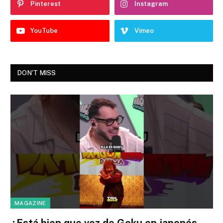
Pinterest
Instagram
YouTube
Vimeo
DON'T MISS
MAGAZINE
¿Está bien que voz de Goku en japonés