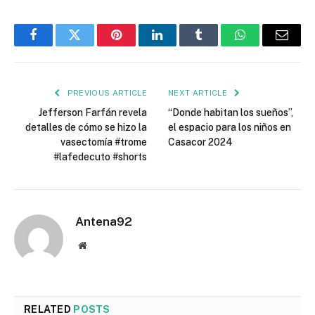
Facebook
Twitter
Pinterest
LinkedIn
Tumblr
WhatsApp
Email
PREVIOUS ARTICLE
NEXT ARTICLE
Jefferson Farfán revela
“Donde habitan los sueños”,
detalles de cómo se hizo la
el espacio para los niños en
vasectomía #trome
Casacor 2024
#lafedecuto #shorts
Antena92
Website
RELATED
POSTS