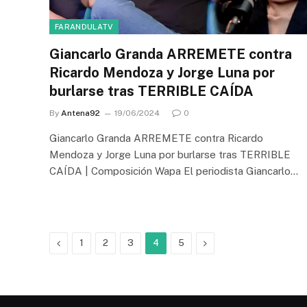
FARANDULATV
Giancarlo Granda ARREMETE contra
Ricardo Mendoza y Jorge Luna por
burlarse tras TERRIBLE CAÍDA
By
Antena92
19/06/2024
0
Giancarlo Granda ARREMETE contra Ricardo
Mendoza y Jorge Luna por burlarse tras TERRIBLE
CAÍDA | Composición Wapa El periodista Giancarlo…
Previous
Next
1
2
3
4
5