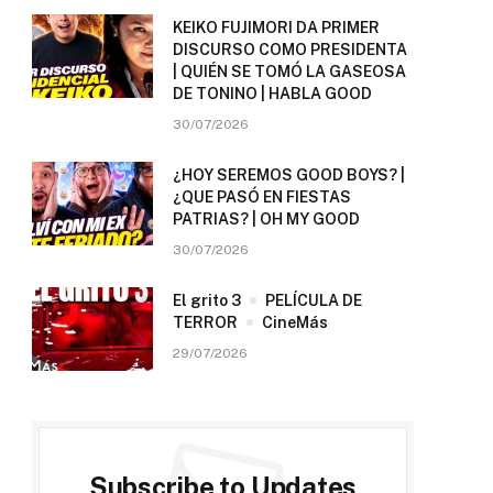
KEIKO FUJIMORI DA PRIMER
DISCURSO COMO PRESIDENTA
| QUIÉN SE TOMÓ LA GASEOSA
DE TONINO | HABLA GOOD
30/07/2026
¿HOY SEREMOS GOOD BOYS? |
¿QUE PASÓ EN FIESTAS
PATRIAS? | OH MY GOOD
30/07/2026
El grito 3
PELÍCULA DE
TERROR
CineMás
29/07/2026
Subscribe to Updates