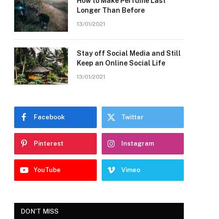
How to Make Perfume Last
Longer Than Before
13/01/2021
Stay off Social Media and Still
Keep an Online Social Life
13/01/2021
Facebook
Twitter
Pinterest
Instagram
YouTube
Vimeo
DON'T MISS