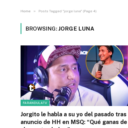
»
Home
Posts Tagged "jorge luna" (Page 4)
BROWSING:
JORGE LUNA
FARANDULATV
Jorgito le habla a su yo del pasado tras
anuncio de HH en MSQ: “Qué ganas de