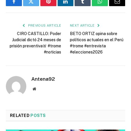
Facebook
Twitter
Pinterest
LinkedIn
Tumblr
WhatsApp
Email
PREVIOUS ARTICLE
NEXT ARTICLE
CIRO CASTILLO: Poder
BETO ORTIZ opina sobre
Judicial dictó 24 meses de
políticos actuales en el Perú
prisión preventiva🚨 #trome
#trome #entrevista
#noticias
#elecciones2026
Antena92
Website
RELATED
POSTS