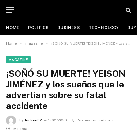
HOME
POLITICS
BUSINESS
TECHNOLOGY
BUY
»
»
Home
magazine
¡SOÑÓ SU MUERTE! YEISON JIMÉNEZ y los sueños que le advertían sobre su fatal accidente
MAGAZINE
¡SOÑÓ SU MUERTE! YEISON
JIMÉNEZ y los sueños que le
advertían sobre su fatal
accidente
By
Antena92
12/01/2026
No hay comentarios
1 Min Read