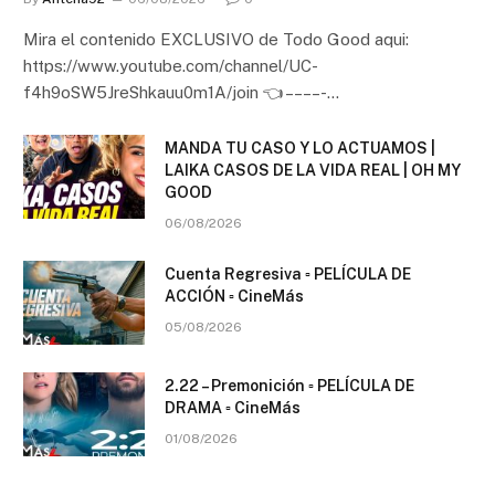
Mira el contenido EXCLUSIVO de Todo Good aqui:
https://www.youtube.com/channel/UC-
f4h9oSW5JreShkauu0m1A/join 👈 – – – – -…
MANDA TU CASO Y LO ACTUAMOS |
LAIKA CASOS DE LA VIDA REAL | OH MY
GOOD
06/08/2026
Cuenta Regresiva ▫️ PELÍCULA DE
ACCIÓN ▫️ CineMás
05/08/2026
2.22 – Premonición ▫️ PELÍCULA DE
DRAMA ▫️ CineMás
01/08/2026