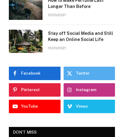
How to Make Perfume Last
Longer Than Before
13/01/2021
Stay off Social Media and Still
Keep an Online Social Life
13/01/2021
Facebook
Twitter
Pinterest
Instagram
YouTube
Vimeo
DON'T MISS