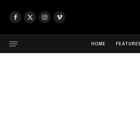
Facebook
X
Instagram
Vimeo
(Twitter)
HOME
FEATURE