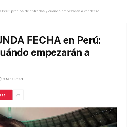
Perú: precios de entradas y cuándo empezarán a venderse
UNDA FECHA en Perú:
 cuándo empezarán a
3 Mins Read
est