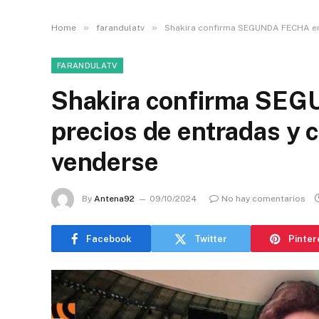
»
»
Home
farandulatv
Shakira confirma SEGUNDA FECHA en 
FARANDULATV
Shakira confirma SEG
precios de entradas y
venderse
By
Antena92
09/10/2024
No hay comentarios
Facebook
Twitter
Pinter