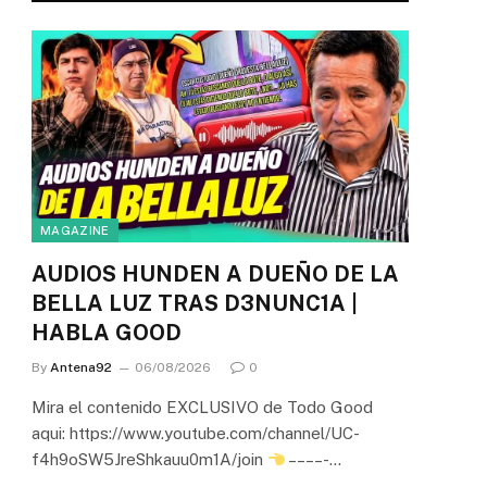
MAGAZINE
AUDIOS HUNDEN A DUEÑO DE LA
BELLA LUZ TRAS D3NUNC1A |
HABLA GOOD
By
Antena92
06/08/2026
0
Mira el contenido EXCLUSIVO de Todo Good
aqui: https://www.youtube.com/channel/UC-
f4h9oSW5JreShkauu0m1A/join
– – – – -…