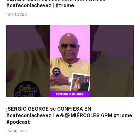
#cafeconlachevez | #trome
16/04/2026
¡SERGIO GEORGE se CONFIESA EN
#cafeconlachevez ! 🔥☕😱 MIÉRCOLES 6PM #trome
#podcast
15/04/2026