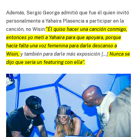
Además, Sergio George admitió que fue él quien invitó
personalmente a Yahaira Plasencia a participar en la
canción, no Wisin:
“Él quiso hacer una canción conmigo,
entonces yo metí a Yahaira para que apoyara, porque
hacía falta una voz femenina para darle descanso a
Wisin,
y también para darle más exposición […]
Nunca se
dijo que sería un featuring con ella”.