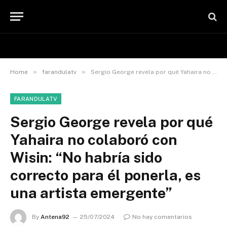
»
»
Home
farandulatv
Sergio George revela por qué Yahaira no colaboró con Wisin: “No habría sido correcto para él ponerla, es una artista emergente”
FARANDULATV
Sergio George revela por qué
Yahaira no colaboró con
Wisin: “No habría sido
correcto para él ponerla, es
una artista emergente”
By
Antena92
25/07/2024
No hay comentarios