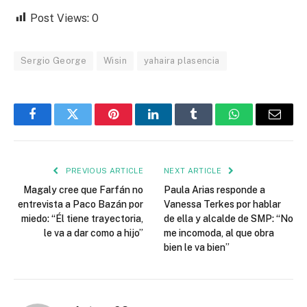
Post Views:
0
Sergio George
Wisin
yahaira plasencia
Facebook
Twitter
Pinterest
LinkedIn
Tumblr
WhatsApp
Email
PREVIOUS ARTICLE
NEXT ARTICLE
Magaly cree que Farfán no
Paula Arias responde a
entrevista a Paco Bazán por
Vanessa Terkes por hablar
miedo: “Él tiene trayectoria,
de ella y alcalde de SMP: “No
le va a dar como a hijo”
me incomoda, al que obra
bien le va bien”