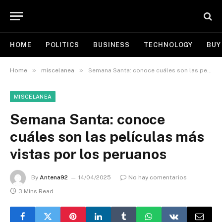
HOME
POLITICS
BUSINESS
TECHNOLOGY
BUY
»
»
Home
miscelanea
Semana Santa: conoce cuáles son las películas más vistas por los peruanos
MISCELANEA
Semana Santa: conoce
cuáles son las películas más
vistas por los peruanos
By
Antena92
14/04/2025
No hay comentarios
3 Mins Read