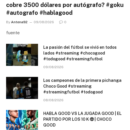
cobre 3500 dólares por autógrafo? #goku
#autografo #hablagood
By
Antena92
09/08/2026
0
fuente
La pasión del fútbol se vivió en todos
lados #streaming #chocogood
#todogood #streamingfutbol
09/08/2026
Los campeones de la primera pichanga
Choco Good #streaming
#streamingfutbol #todogood
08/08/2026
HABLA GOOD VS LA JUGADA GOOD | EL
PARTIDO POR LOS 10 K 🤑 | CHOCO
GOOD