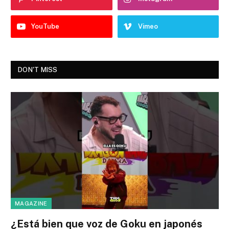
YouTube
Vimeo
DON'T MISS
MAGAZINE
¿Está bien que voz de Goku en japonés