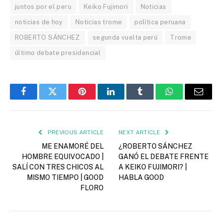
juntos por el peru
Keiko Fujimori
Noticias
noticias de hoy
Noticias trome
política peruana
ROBERTO SÁNCHEZ
segunda vuelta perú
Trome
último debate presidencial
Facebook
Twitter
Pinterest
LinkedIn
Tumblr
WhatsApp
Email
PREVIOUS ARTICLE
NEXT ARTICLE
ME ENAMORÉ DEL
¿ROBERTO SÁNCHEZ
HOMBRE EQUIVOCADO |
GANÓ EL DEBATE FRENTE
SALÍ CON TRES CHICOS AL
A KEIKO FUJIMORI? |
MISMO TIEMPO | GOOD
HABLA GOOD
FLORO