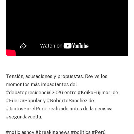
Tensión, acusaciones y propuestas. Revive los
momentos más impactantes del
#debatepresidencial2026 entre #KeikoFujimori de
#FuerzaPopular y #RobertoSánchez de
#JuntosPorelPerú, realizado antes de la decisiva
#segundavuelta.
#noticiashoy #breakingnews #politica #Perú