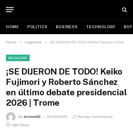
HOME
POLITICS
BUSINESS
TECHNOLOGY
BUY
»
»
Home
magazine
¡SE DIJERON DE TODO! Keiko Fujimori y Roberto Sánchez en último debate presidencial 2026 | Trome
MAGAZINE
¡SE DIJERON DE TODO! Keiko
Fujimori y Roberto Sánchez
en último debate presidencial
2026 | Trome
By
Antena92
02/06/2026
No hay comentarios
1 Min Read