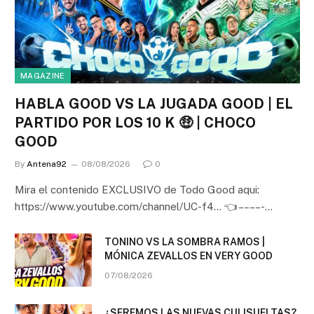
MAGAZINE
HABLA GOOD VS LA JUGADA GOOD | EL
PARTIDO POR LOS 10 K 🤑 | CHOCO
GOOD
By
Antena92
08/08/2026
0
Mira el contenido EXCLUSIVO de Todo Good aqui:
https://www.youtube.com/channel/UC-f4… 👈 – – – – -…
TONINO VS LA SOMBRA RAMOS |
MÓNICA ZEVALLOS EN VERY GOOD
07/08/2026
¿SEREMOS LAS NUEVAS CULISUELTAS?