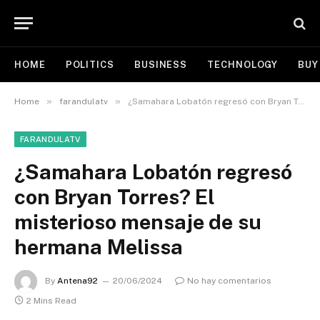
HOME
POLITICS
BUSINESS
TECHNOLOGY
BUY
»
»
Home
farandulatv
¿Samahara Lobatón regresó con Bryan Torres? El misterioso mensaje de su hermana Melissa
FARANDULATV
¿Samahara Lobatón regresó
con Bryan Torres? El
misterioso mensaje de su
hermana Melissa
By
Antena92
20/06/2024
No hay comentarios
2 Mins Read