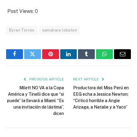
Post Views:
0
Byran Torres
samahara lobaton
Facebook
Twitter
Pinterest
LinkedIn
Tumblr
WhatsApp
Email
PREVIOUS ARTICLE
NEXT ARTICLE
Milett NO VA a la Copa
Productora del Miss Perú en
América y Tinelli dice que “si
EEG echa a Jessica Newton:
puede” la llevará a Miami: “Es
“Criticó horrible a Angie
una invitación de lástima”,
Arizaga, a Natalie y a Yaco”
dicen