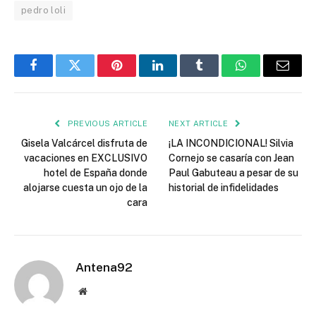
pedro loli
Facebook
Twitter
Pinterest
LinkedIn
Tumblr
WhatsApp
Email
PREVIOUS ARTICLE
NEXT ARTICLE
Gisela Valcárcel disfruta de
¡LA INCONDICIONAL! Silvia
vacaciones en EXCLUSIVO
Cornejo se casaría con Jean
hotel de España donde
Paul Gabuteau a pesar de su
alojarse cuesta un ojo de la
historial de infidelidades
cara
Antena92
Website