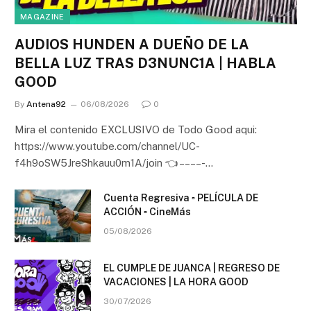
MAGAZINE
AUDIOS HUNDEN A DUEÑO DE LA
BELLA LUZ TRAS D3NUNC1A | HABLA
GOOD
By
Antena92
06/08/2026
0
Mira el contenido EXCLUSIVO de Todo Good aqui:
https://www.youtube.com/channel/UC-
f4h9oSW5JreShkauu0m1A/join 👈 – – – – -…
Cuenta Regresiva ▫️ PELÍCULA DE
ACCIÓN ▫️ CineMás
05/08/2026
EL CUMPLE DE JUANCA | REGRESO DE
VACACIONES | LA HORA GOOD
30/07/2026