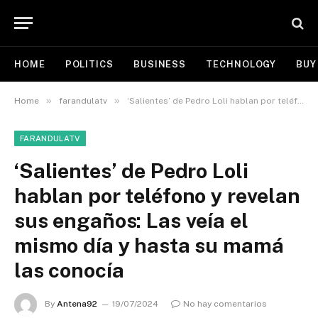
HOME
POLITICS
BUSINESS
TECHNOLOGY
BUY
»
»
Home
farandulatv
‘Salientes’ de Pedro Loli hablan por teléfono y revelan sus engaños: Las veía el mismo día y hasta su mamá las conocía
FARANDULATV
‘Salientes’ de Pedro Loli
hablan por teléfono y revelan
sus engaños: Las veía el
mismo día y hasta su mamá
las conocía
By
Antena92
19/07/2024
No hay comentarios